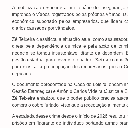
A mobilização responde a um cenário de insegurança 
imprensa e vídeos registrados pelas próprias vítimas. 
econômico suportado pelos empresários, que lidam c
diários causados por vândalos.
Zé Teixeira classificou a situação atual como assustador
direta pela dependência química e pela ação de cri
negócio se tornou insustentável diante da desordem.
gestão estadual para reverter o quadro. “Sei da competê
para mostrar a preocupação dos empresários, pois o Cen
deputado.
O documento apresentado na Casa de Leis foi encamin
Gestão Estratégica) e Antônio Carlos Videira (Justiça e S
Zé Teixeira enfatizou que o poder público precisa atacar
compra o cobre furtado, visto que a receptação alimenta d
A escalada desse crime desde o início de 2026 resultou 
prisões em flagrante de indivíduos portando armas br