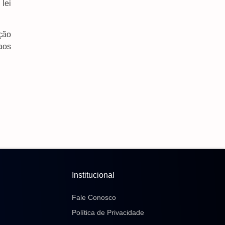
 lei
Embaixadora Nos EUA
5 de agosto de 2026
ção
Governo Homologa Asfalto Para Itaporã E Zé
Teixeira Cobra Pavimentação Em Dourados
aos
4 de agosto de 2026
Agetran Debate Com Comerciantes E
Vereadores, Intervenções Na Rua Amael Pompeu
Filho
4 de agosto de 2026
Pedro Pepa Solicita Redutor De Velocidade Na
MS-276 Para Reforçar Segurança Em Indápolis
4 de agosto de 2026
Institucional
Fale Conosco
Política de Privacidade