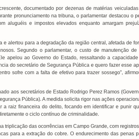
crescente, documentado por dezenas de matérias veiculadas
Durante pronunciamento na tribuna, o parlamentar destacou o p
om aluguéis e impostos elevados enquanto amargam prejuí
a e alertou para a degradação da região central, afetada de f
minosos. Segundo o parlamentar, o custo de manutenção de
 Ele apelou ao Governo do Estado, ressaltando a capacidade
ncia do secretário de Segurança Pública e quero fazer esse ap
tro sofre com a falta de efetivo para trazer sossego”, afirmo
hado aos secretários de Estado Rodrigo Perez Ramos (Govern
egurança Pública). A medida solicita rigor nas ações operacion
 a raiz financeira do delito, focando em identificar e punir 
iretamente o ciclo contínuo de criminalidade.
na triplicação das ocorrências em Campo Grande, com registros
ancas para a extração do cobre. O endurecimento das penas p