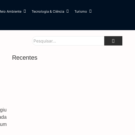
eio Ambiente
Tecnologia & Ciência
Turismo
Recentes
Hemosul Reforça Importância Da Doação De
Sangue Para Manter Estoques Abastecidos
5 de agosto de 2026
Agosto Lilás Mobiliza Dourados Contra Violência
E Reforça Rede De Proteção Às Mulheres
5 de agosto de 2026
giu
Pesquisa Do Procon Aponta Diferença De Até
zada
400% Em Serviços De Barbearia Para O Dia Dos
 um
Pais
5 de agosto de 2026