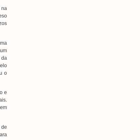
 na
eso
Justiça Determina Reintegração De Posse Na
MS-384, Em Antônio João
zos
5 de agosto de 2026
Mega-Sena Não Tem Ganhador E Prêmio Sobe
orma
Para R$ 150 Milhões
 um
5 de agosto de 2026
 da
elo
Operação Lívia Combate Rede Que Induzia
Jovens A Suicídio Na Internet
u o
5 de agosto de 2026
CNJ Acaba Com Aposentadoria Compulsória
o e
Como Punição Máxima Para Juiz
ais.
5 de agosto de 2026
quem
Sul, Sudeste E Centro-Oeste Têm Alerta Para
Tempestades E Vendavais
5 de agosto de 2026
 de
ara
Brasil Repudia Revogação De Visto De