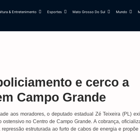
ltura & Entretenimento
Esportes
Mato Grosso Do Sul
Mundo
M
policiamento e cerco a
 em Campo Grande
dade aos moradores, o deputado estadual Zé Teixeira (PL) exi
nto ostensivo no Centro de Campo Grande. A cobrança, oficiali
a repressão estruturada ao furto de cabos de energia e propõe