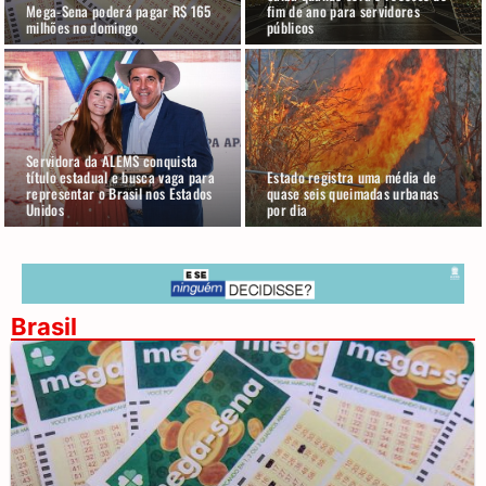
Mega-Sena poderá pagar R$ 165
fim de ano para servidores
milhões no domingo
públicos
Servidora da ALEMS conquista
título estadual e busca vaga para
Estado registra uma média de
representar o Brasil nos Estados
quase seis queimadas urbanas
Unidos
por dia
Brasil