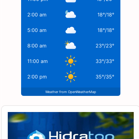
2:00 am
18
°
/
18
°
5:00 am
18
°
/
18
°
8:00 am
23
°
/
23
°
11:00 am
33
°
/
33
°
2:00 pm
35
°
/
35
°
Weather from OpenWeatherMap