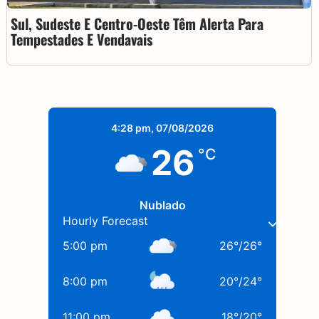
Sul, Sudeste E Centro-Oeste Têm Alerta Para
Tempestades E Vendavais
4:28 pm,
07/08/2026
26
°C
Nublado
Hourly Forecast
5:00 pm
26
°
/
26
°
8:00 pm
20
°
/
24
°
11:00 pm
18
°
/
20
°