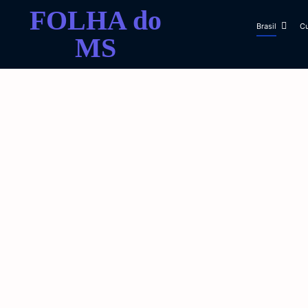
FOLHA do
Brasil
Cu
MS
Secretaria de Educação realiza encontr
4 de agosto de 2026
Volta às aulas acontece em 10 de agos
Formativa
1 de agosto de 2026
Inicia os preparativos para Campanha A