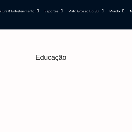
ltura & Entretenimento
Esportes
Mato Grosso Do Sul
Mundo
M
Educação
o com merendeiras e alinha boas práticas n
to nas escolas estaduais, e professores se
gosto Lilás 2026