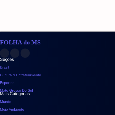
Fundect vai premiar pesquisadores qu
25 de junho de 2026
FOLHA do MS
Seções
Brasil
Cultura & Entretenimento
Esportes
Mato Grosso Do Sul
Mais Categorias
Mundo
Meio Ambiente