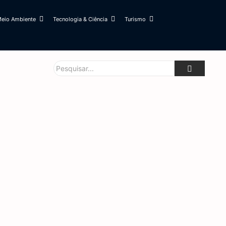
eio Ambiente
Tecnologia & Ciência
Turismo
a merenda escolar
 preparam com Jornada