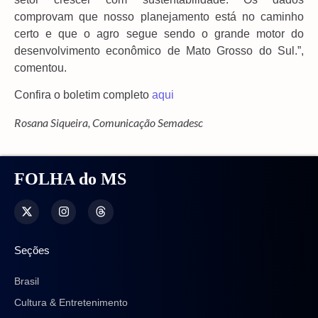
comprovam que nosso planejamento está no caminho
certo e que o agro segue sendo o grande motor do
desenvolvimento econômico de Mato Grosso do Sul.”,
comentou.
Confira o boletim completo
aqui
Rosana Siqueira, Comunicação Semadesc
FOLHA do MS
Seções
Brasil
Cultura & Entretenimento