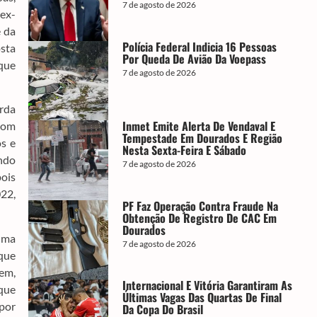
7 de agosto de 2026
 ex-
e da
Polícia Federal Indicia 16 Pessoas
osta
Por Queda De Avião Da Voepass
aque
7 de agosto de 2026
arda
Inmet Emite Alerta De Vendaval E
 com
Tempestade Em Dourados E Região
os e
Nesta Sexta-Feira E Sábado
indo
7 de agosto de 2026
pois
022,
PF Faz Operação Contra Fraude Na
Obtenção De Registro De CAC Em
Dourados
 uma
7 de agosto de 2026
 que
em,
Internacional E Vitória Garantiram As
 que
Últimas Vagas Das Quartas De Final
 por
Da Copa Do Brasil