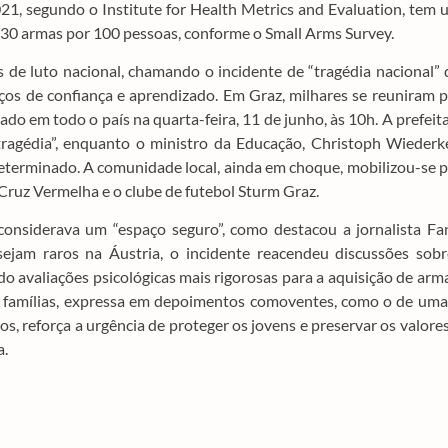
21, segundo o Institute for Health Metrics and Evaluation, tem
 30 armas por 100 pessoas, conforme o Small Arms Survey.
as de luto nacional, chamando o incidente de “tragédia nacional”
ços de confiança e aprendizado. Em Graz, milhares se reuniram 
vado em todo o país na quarta-feira, 11 de junho, às 10h. A prefeit
tragédia”, enquanto o ministro da Educação, Christoph Wiederk
terminado. A comunidade local, ainda em choque, mobilizou-se 
Cruz Vermelha e o clube de futebol Sturm Graz.
onsiderava um “espaço seguro”, como destacou a jornalista Fa
sejam raros na Áustria, o incidente reacendeu discussões sobr
o avaliações psicológicas mais rigorosas para a aquisição de arm
s famílias, expressa em depoimentos comoventes, como o de uma
os, reforça a urgência de proteger os jovens e preservar os valore
a.