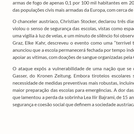
armas de fogo de apenas 0,1 por 100 mil habitantes em 20
das populações civis mais armadas da Europa, com cerca de
O chanceler austríaco, Christian Stocker, declarou três di
violou o senso de segurança das escolas, vistas como espa
uma vigília à luz de velas, e um minuto de silêncio foi obser
Graz, Elke Kahr, descreveu o evento como uma “terrível 
anunciou que a escola permanecerá fechada por tempo inde
apoiar as vítimas, com doações de sangue organizadas pela 
O ataque expôs a vulnerabilidade de uma nação que se c
Gasser, do Kronen Zeitung. Embora tiroteios escolares 
necessidade de medidas preventivas mais robustas, incluind
maior preparação das escolas para emergências. A dor da
que lamentou a perda da sobrinha Lea Ilir Bajrami, de 15 an
segurança e coesão social que definem a sociedade austríac