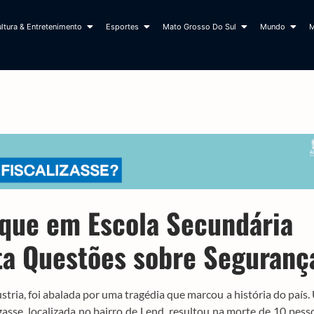
ltura & Entretenimento
Esportes
Mato Grosso Do Sul
Mundo
M
aque em Escola Secundária
ta Questões sobre Seguranç
stria, foi abalada por uma tragédia que marcou a história do país
sse, localizada no bairro de Lend, resultou na morte de 10 pess