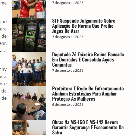
 uma
7 de agosto de 2026
STF Suspende Julgamento Sobre
 que
Aplicação De Norma Que Proíbe
para
Jogos De Azar
a de
7 de agosto de 2026
ehr,
para
Deputado Zé Teixeira Reúne Bancada
Em Dourados E Consolida Ações
Conjuntas
nny
7 de agosto de 2026
e a
as e
Prefeitura E Rede De Enfrentamento
 tia
Alinham Estratégias Para Ampliar
Proteção Às Mulheres
s de
6 de agosto de 2026
Obras Na MS-160 E MS-142 Devem
Garantir Segurança E Escoamento Da
Safra