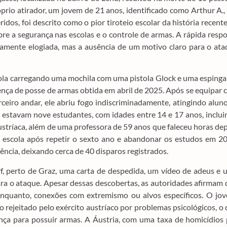
prio atirador, um jovem de 21 anos, identificado como Arthur A.,
idos, foi descrito como o pior tiroteio escolar da história recent
bre a segurança nas escolas e o controle de armas. A rápida resp
plamente elogiada, mas a ausência de um motivo claro para o at
escola carregando uma mochila com uma pistola Glock e uma esping
nça de posse de armas obtida em abril de 2025. Após se equipar
eiro andar, ele abriu fogo indiscriminadamente, atingindo alun
as estavam nove estudantes, com idades entre 14 e 17 anos, inclu
stríaca, além de uma professora de 59 anos que faleceu horas de
a escola após repetir o sexto ano e abandonar os estudos em 2
ncia, deixando cerca de 40 disparos registrados.
rf, perto de Graz, uma carta de despedida, um vídeo de adeus e
ra o ataque. Apesar dessas descobertas, as autoridades afirmam
enquanto, conexões com extremismo ou alvos específicos. O jov
do rejeitado pelo exército austríaco por problemas psicológicos, o
nça para possuir armas. A Áustria, com uma taxa de homicídios