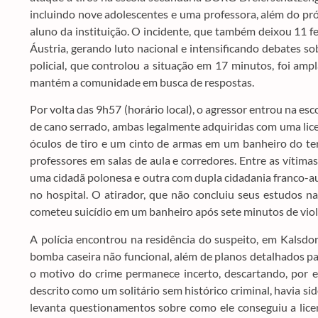
incluindo nove adolescentes e uma professora, além do pró
aluno da instituição. O incidente, que também deixou 11 fer
Áustria, gerando luto nacional e intensificando debates so
policial, que controlou a situação em 17 minutos, foi am
mantém a comunidade em busca de respostas.
Por volta das 9h57 (horário local), o agressor entrou na 
de cano serrado, ambas legalmente adquiridas com uma lice
óculos de tiro e um cinto de armas em um banheiro do terc
professores em salas de aula e corredores. Entre as vítim
uma cidadã polonesa e outra com dupla cidadania franco-au
no hospital. O atirador, que não concluiu seus estudos n
cometeu suicídio em um banheiro após sete minutos de violê
A polícia encontrou na residência do suspeito, em Kalsdo
bomba caseira não funcional, além de planos detalhados pa
o motivo do crime permanece incerto, descartando, por 
descrito como um solitário sem histórico criminal, havia si
levanta questionamentos sobre como ele conseguiu a lice