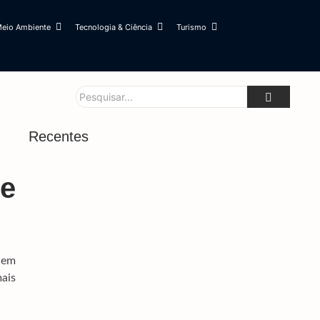
eio Ambiente
Tecnologia & Ciência
Turismo
Recentes
e
Ministério Da Justiça Emite Alerta Para
Desaparecimento De Bebê De 28 Dias Em Campo
Grande; Polícia Apura Suposto Sequestro
8 de agosto de 2026
 em
Narcotraficante Boliviano E Comparsas Que
ais
Fugiram De Avião Interceptado Pela FAB São
Mortos Pelo BOPE Em MS
8 de agosto de 2026