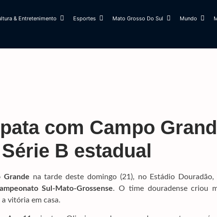
ltura & Entretenimento
Esportes
Mato Grosso Do Sul
Mundo
M
mpata com Campo Grand
 Série B estadual
 Grande
na tarde deste domingo (21), no Estádio
Douradão,
ampeonato Sul-Mato-Grossense
. O time douradense criou m
a vitória em casa.