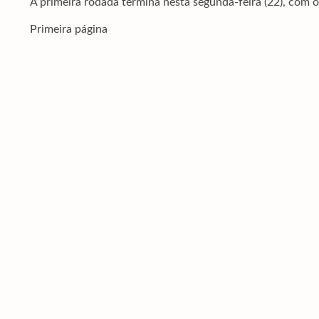
A primeira rodada termina nesta segunda-feira (22), com 
Primeira página