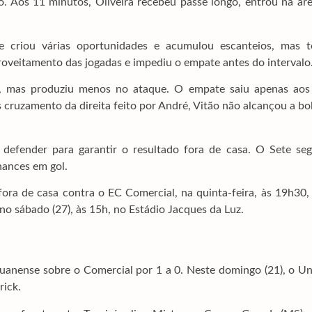
 Aos 11 minutos, Oliveira recebeu passe longo, entrou na áre
e criou várias oportunidades e acumulou escanteios, mas t
proveitamento das jogadas e impediu o empate antes do intervalo
a, mas produziu menos no ataque. O empate saiu apenas aos
cruzamento da direita feito por André, Vitão não alcançou a bo
efender para garantir o resultado fora de casa. O Sete seg
hances em gol.
ora de casa contra o EC Comercial, na quinta-feira, às 19h30,
 sábado (27), às 15h, no Estádio Jacques da Luz.
uanense sobre o Comercial por 1 a 0. Neste domingo (21), o Un
rick.