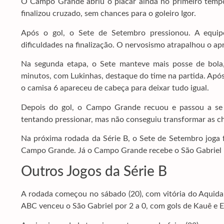
O Campo Grande abriu o placar ainda no primeiro tempo.
finalizou cruzado, sem chances para o goleiro Igor.
Após o gol, o Sete de Setembro pressionou. A equip
dificuldades na finalização. O nervosismo atrapalhou o a
Na segunda etapa, o Sete manteve mais posse de bol
minutos, com Lukinhas, destaque do time na partida. Após 
o camisa 6 apareceu de cabeça para deixar tudo igual.
Depois do gol, o Campo Grande recuou e passou a se d
tentando pressionar, mas não conseguiu transformar as c
Na próxima rodada da Série B, o Sete de Setembro joga f
Campo Grande. Já o Campo Grande recebe o São Gabriel no
Outros Jogos da Série B
A rodada começou no sábado (20), com vitória do Aquida
ABC venceu o São Gabriel por 2 a 0, com gols de Kauê e E