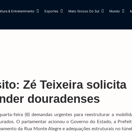
ltura & Entretenimento
Esportes
Mato Grosso Do Sul
Mundo
M
to: Zé Teixeira solicita
ender douradenses
uarta-feira (8) demandas urgentes para reestruturar a mobilid
ourados. O parlamentar acionou o Governo do Estado, a Prefeit
eamento da Rua Monte Alegre e adequações estruturais no túnel