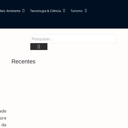
eio Ambiente
Tecnologia & Ciência
Turismo
Recentes
Brasil Rebaixa Relação Com Argentina Após
Novos Insultos De Milei
6 de agosto de 2026
Brenner Dá Show, E Vasco Elimina O Fluminense
ade
Na Copa Do Brasil
ura
6 de agosto de 2026
 da