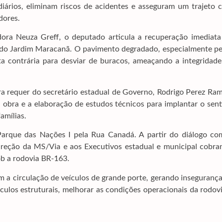
diários, eliminam riscos de acidentes e asseguram um trajeto 
dores.
ora Neuza Greff, o deputado articula a recuperação imediata
 e do Jardim Maracanã. O pavimento degradado, especialmente p
ta contrária para desviar de buracos, ameaçando a integridade
ira requer do secretário estadual de Governo, Rodrigo Perez Ra
 obra e a elaboração de estudos técnicos para implantar o sen
amílias.
arque das Nações I pela Rua Canadá. A partir do diálogo co
direção da MS/Via e aos Executivos estadual e municipal cobra
ob a rodovia BR-163.
m a circulação de veículos de grande porte, gerando inseguranç
culos estruturais, melhorar as condições operacionais da rodov