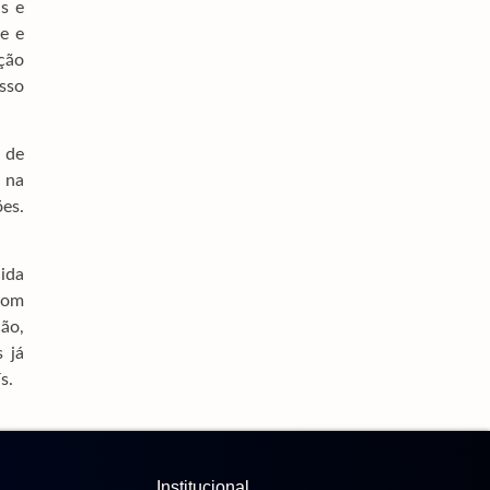
s e
Deputado Zé Teixeira Reúne Bancada Em
e e
Dourados E Consolida Ações Conjuntas
ção
7 de agosto de 2026
sso
Prefeitura E Rede De Enfrentamento Alinham
Estratégias Para Ampliar Proteção Às Mulheres
6 de agosto de 2026
 de
 na
Obras Na MS-160 E MS-142 Devem Garantir
es.
Segurança E Escoamento Da Safra
6 de agosto de 2026
Cabral Denuncia Teto Comprometido Em Área
ida
Do Hospital Da Vida
 com
6 de agosto de 2026
ão,
 já
s.
Institucional