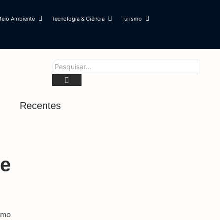
eio Ambiente
Tecnologia & Ciência
Turismo
Recentes
Famílias Brasileiras Perderam R$ 62,5 Bilhões
Para Bets Em 2025
7 de agosto de 2026
te
Mobilizações Levam Milei A Recuar Sobre Venda
De Terras A Estrangeiros
7 de agosto de 2026
Trump Assina Decreto Para Combater ‘turismo’
De Cidadania Por Nascimento
omo
7 de agosto de 2026