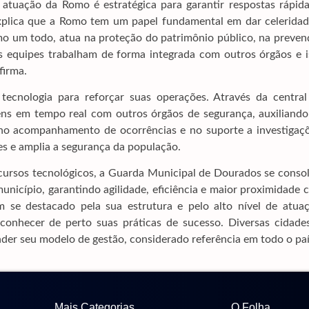
uação da Romo é estratégica para garantir respostas rápida
explica que a Romo tem um papel fundamental em dar celeridad
mo um todo, atua na proteção do patrimônio público, na preven
s equipes trabalham de forma integrada com outros órgãos e i
firma.
cnologia para reforçar suas operações. Através da central
s em tempo real com outros órgãos de segurança, auxiliando
, no acompanhamento de ocorrências e no suporte a investigaçõ
es e amplia a segurança da população.
cursos tecnológicos, a Guarda Municipal de Dourados se consol
unicípio, garantindo agilidade, eficiência e maior proximidade
se destacado pela sua estrutura e pelo alto nível de atuaç
conhecer de perto suas práticas de sucesso. Diversas cidades
er seu modelo de gestão, considerado referência em todo o paí
Mais Categorias
O Folha