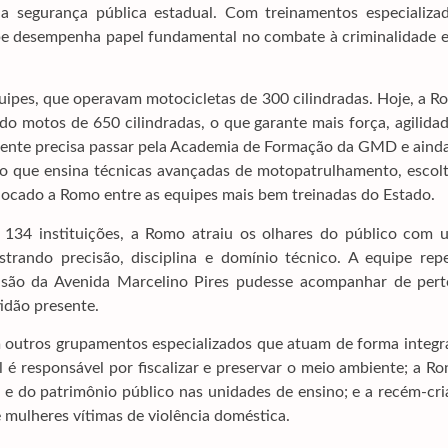
a segurança pública estadual. Com treinamentos especializad
pe desempenha papel fundamental no combate à criminalidade e
uipes, que operavam motocicletas de 300 cilindradas. Hoje, a 
do motos de 650 cilindradas, o que garante mais força, agilida
agente precisa passar pela Academia de Formação da GMD e aind
co que ensina técnicas avançadas de motopatrulhamento, escolt
olocado a Romo entre as equipes mais bem treinadas do Estado.
 134 instituições, a Romo atraiu os olhares do público com 
trando precisão, disciplina e domínio técnico. A equipe repe
nsão da Avenida Marcelino Pires pudesse acompanhar de pert
idão presente.
outros grupamentos especializados que atuam de forma integr
é responsável por fiscalizar e preservar o meio ambiente; a R
 e do patrimônio público nas unidades de ensino; e a recém-cr
mulheres vítimas de violência doméstica.