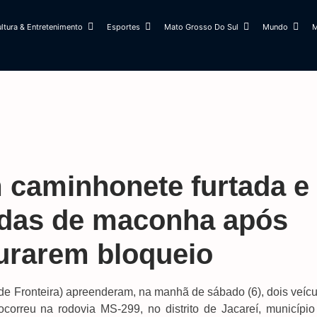
ltura & Entretenimento
Esportes
Mato Grosso Do Sul
Mundo
M
m caminhonete furtada e
adas de maconha após
furarem bloqueio
de Fronteira) apreenderam, na manhã de sábado (6), dois veícu
orreu na rodovia MS-299, no distrito de Jacareí, município