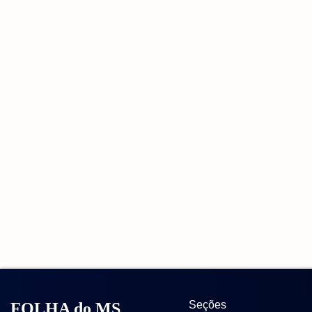
Seções
FOLHA do MS