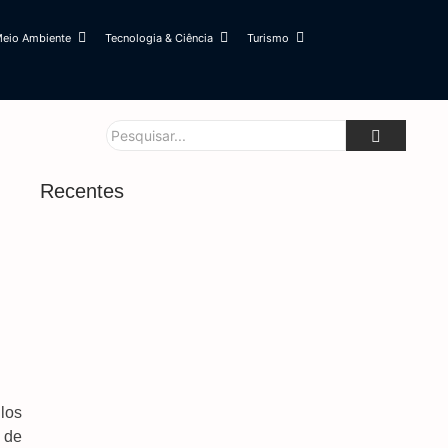
eio Ambiente
Tecnologia & Ciência
Turismo
Recentes
Forças De Segurança Conhecem Sistema Que
Protege Mulheres Em Situação De Risco
7 de agosto de 2026
Mega-Sena Poderá Pagar R$ 165 Milhões No
Domingo
7 de agosto de 2026
Saiba Quando Será O Recesso De Fim De Ano
Para Servidores Públicos
los
7 de agosto de 2026
 de