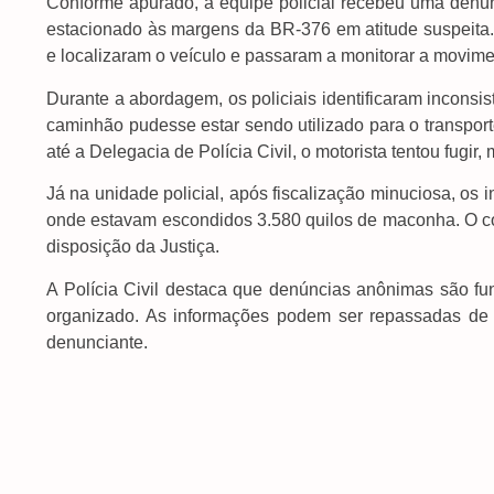
Conforme apurado, a equipe policial recebeu uma den
estacionado às margens da BR-376 em atitude suspeita. 
e localizaram o veículo e passaram a monitorar a movime
Durante a abordagem, os policiais identificaram inconsis
caminhão pudesse estar sendo utilizado para o transpo
até a Delegacia de Polícia Civil, o motorista tentou fugir
Já na unidade policial, após fiscalização minuciosa, os i
onde estavam escondidos 3.580 quilos de maconha. O con
disposição da Justiça.
A Polícia Civil destaca que denúncias anônimas são fu
organizado. As informações podem ser repassadas de f
denunciante.