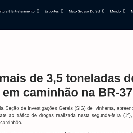
ltura & Entretenimento
Esportes
Mato Grosso Do Sul
Mundo
M
mais de 3,5 toneladas d
 em caminhão na BR-37
 da Seção de Investigações Gerais (SIG) de Ivinhema, apreen
 ao tráfico de drogas realizada nesta segunda-feira (1º),
 caminhão.