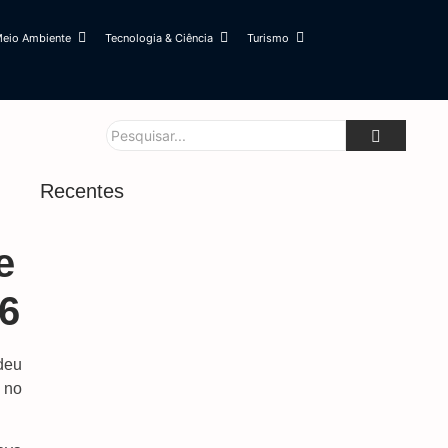
eio Ambiente
Tecnologia & Ciência
Turismo
Recentes
Forças De Segurança Conhecem Sistema Que
e
Protege Mulheres Em Situação De Risco
7 de agosto de 2026
6
Mega-Sena Poderá Pagar R$ 165 Milhões No
Domingo
7 de agosto de 2026
deu
Saiba Quando Será O Recesso De Fim De Ano
 no
Para Servidores Públicos
7 de agosto de 2026