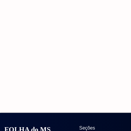
Seções
FOLHA do MS