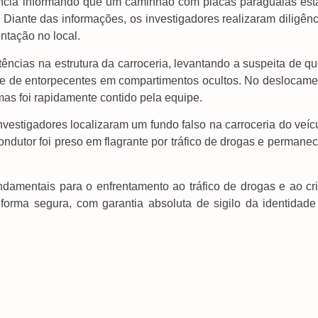
úncia informando que um caminhão com placas paraguaias est
Diante das informações, os investigadores realizaram diligênc
ntação no local.
tências na estrutura da carroceria, levantando a suspeita de q
rte de entorpecentes em compartimentos ocultos. No deslocame
, mas foi rapidamente contido pela equipe.
nvestigadores localizaram um fundo falso na carroceria do veíc
dutor foi preso em flagrante por tráfico de drogas e permanec
ndamentais para o enfrentamento ao tráfico de drogas e ao cr
orma segura, com garantia absoluta de sigilo da identidade