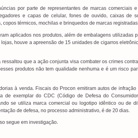
núncias por parte de representantes de marcas comerciais e
regadores e capas de celular, fones de ouvido, caixas de s
s, copos térmicos, mochilas e brinquedos de marcas registradas
ram aplicados nos produtos, além de embalagens utilizadas p
s lojas, houve a apreensão de 15 unidades de cigarros eletrôni
 ressaltou que a ação conjunta visa combater os crimes contra
 desses produtos não tem qualidade nenhuma e é um risco par
orias à venda. Fiscais do Procon emitiram autos de infração 
ncia de exemplar do CDC (Código de Defesa do Consumidor
do se utiliza marca comercial ou logotipo idêntico ou de difí
entação de defesa, no processo administrativo, é de 20 dias.
aso segue em investigação.