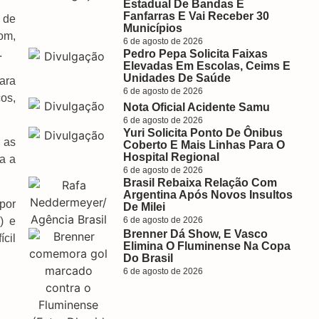
Estadual De Bandas E
Fanfarras E Vai Receber 30
 de
Municípios
om,
6 de agosto de 2026
.
Pedro Pepa Solicita Faixas
Elevadas Em Escolas, Ceims E
Unidades De Saúde
ara
6 de agosto de 2026
cos,
Nota Oficial Acidente Samu
6 de agosto de 2026
Yuri Solicita Ponto De Ônibus
 as
Coberto E Mais Linhas Para O
Hospital Regional
a a
6 de agosto de 2026
Brasil Rebaixa Relação Com
Argentina Após Novos Insultos
por
De Milei
) e
6 de agosto de 2026
Brenner Dá Show, E Vasco
cil
Elimina O Fluminense Na Copa
Do Brasil
6 de agosto de 2026