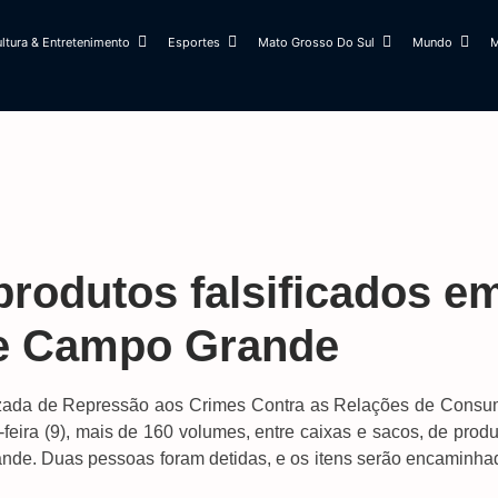
ltura & Entretenimento
Esportes
Mato Grosso Do Sul
Mundo
M
rodutos falsificados e
de Campo Grande
izada de Repressão aos Crimes Contra as Relações de Consu
eira (9), mais de 160 volumes, entre caixas e sacos, de produ
ande. Duas pessoas foram detidas, e os itens serão encaminha