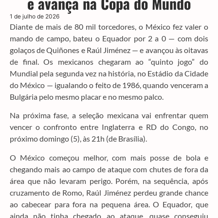
e avança na Copa do Mundo
1 de julho de 2026
Diante de mais de 80 mil torcedores, o México fez valer o
mando de campo, bateu o Equador por 2 a 0 — com dois
golaços de Quiñones e Raúl Jiménez — e avançou às oitavas
de final. Os mexicanos chegaram ao “quinto jogo” do
Mundial pela segunda vez na história, no Estádio da Cidade
do México — igualando o feito de 1986, quando venceram a
Bulgária pelo mesmo placar e no mesmo palco.
Na próxima fase, a seleção mexicana vai enfrentar quem
vencer o confronto entre Inglaterra e RD do Congo, no
próximo domingo (5), às 21h (de Brasília).
O México começou melhor, com mais posse de bola e
chegando mais ao campo de ataque com chutes de fora da
área que não levaram perigo. Porém, na sequência, após
cruzamento de Romo, Raúl Jiménez perdeu grande chance
ao cabecear para fora na pequena área. O Equador, que
ainda não tinha chegado ao ataque, quase conseguiu