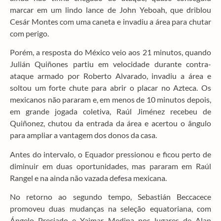
marcar em um lindo lance de John Yeboah, que driblou
Cesár Montes com uma caneta e invadiu a área para chutar
com perigo.
Porém, a resposta do México veio aos 21 minutos, quando
Julián Quiñones partiu em velocidade durante contra-
ataque armado por Roberto Alvarado, invadiu a área e
soltou um forte chute para abrir o placar no Azteca. Os
mexicanos não pararam e, em menos de 10 minutos depois,
em grande jogada coletiva, Raúl Jiménez recebeu de
Quiñonez, chutou da entrada da área e acertou o ângulo
para ampliar a vantagem dos donos da casa.
Antes do intervalo, o Equador pressionou e ficou perto de
diminuir em duas oportunidades, mas pararam em Raúl
Rangel e na ainda não vazada defesa mexicana.
No retorno ao segundo tempo, Sebastián Beccacece
promoveu duas mudanças na seleção equatoriana, com
Ángelo Preciado e Yaimar Medina nos lugares de Alan