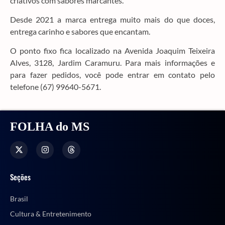
criativos com sabores marcantes.
Desde 2021 a marca entrega muito mais do que doces,
entrega carinho e sabores que encantam.
O ponto fixo fica localizado na Avenida Joaquim Teixeira
Alves, 3128, Jardim Caramuru. Para mais informações e
para fazer pedidos, você pode entrar em contato pelo
telefone (67) 99640-5671.
FOLHA do MS
Seções
Brasil
Cultura & Entretenimento