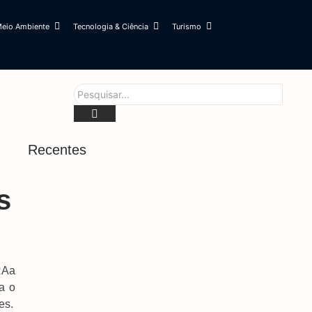
eio Ambiente
Tecnologia & Ciência
Turismo
Recentes
Hemosul Reforça Importância Da Doação De
s
Sangue Para Manter Estoques Abastecidos
5 de agosto de 2026
Agosto Lilás Mobiliza Dourados Contra Violência
E Reforça Rede De Proteção Às Mulheres
5 de agosto de 2026
RAa
Pesquisa Do Procon Aponta Diferença De Até
a o
400% Em Serviços De Barbearia Para O Dia Dos
es.
Pais