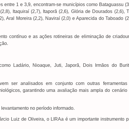
s entre 1 e 3,9, encontram-se municípios como Bataguassu (3,
8), Itaquiraí (2,7), Itaporã (2,6), Glória de Dourados (2,6), 
), Aral Moreira (2,2), Naviraí (2,0) e Aparecida do Taboado (2
to contínuo e as ações rotineiras de eliminação de criadour
ção.
omo Ladário, Nioaque, Juti, Japorã, Dois Irmãos do Burit
vem ser analisados em conjunto com outras ferramentas
iológicos, garantindo uma avaliação mais ampla do cenário
 levantamento no período informado.
rcio Luiz de Oliveira, o LIRAa é um importante instrumento p