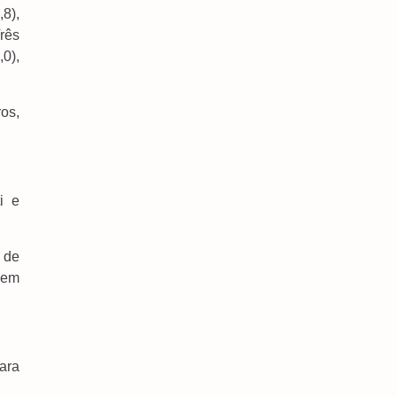
8),
Brasil Repudia Revogação De Visto De
Embaixadora Nos EUA
Três
5 de agosto de 2026
,0),
Governo Homologa Asfalto Para Itaporã E Zé
Teixeira Cobra Pavimentação Em Dourados
os,
4 de agosto de 2026
Agetran Debate Com Comerciantes E
Vereadores, Intervenções Na Rua Amael Pompeu
Filho
4 de agosto de 2026
i e
Pedro Pepa Solicita Redutor De Velocidade Na
MS-276 Para Reforçar Segurança Em Indápolis
 de
4 de agosto de 2026
 em
ara