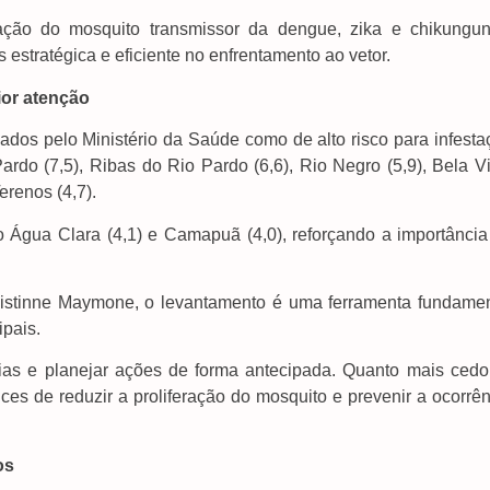
stação do mosquito transmissor da dengue, zika e chikungun
estratégica e eficiente no enfrentamento ao vetor.
or atenção
cados pelo Ministério da Saúde como de alto risco para infest
ardo (7,5), Ribas do Rio Pardo (6,6), Rio Negro (5,9), Bela V
Terenos (4,7).
 Água Clara (4,1) e Camapuã (4,0), reforçando a importância
histinne Maymone, o levantamento é uma ferramenta fundamen
ipais.
árias e planejar ações de forma antecipada. Quanto mais cedo
es de reduzir a proliferação do mosquito e prevenir a ocorrên
os