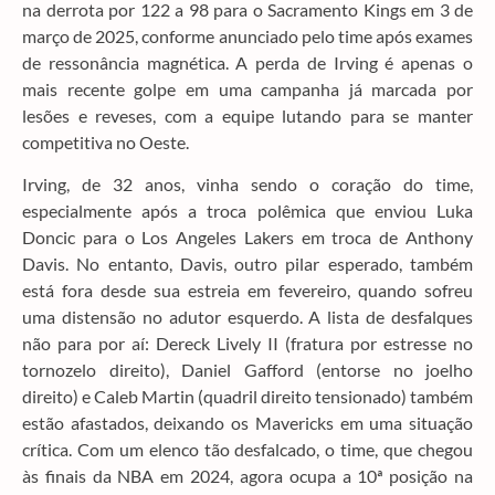
na derrota por 122 a 98 para o Sacramento Kings em 3 de
março de 2025, conforme anunciado pelo time após exames
de ressonância magnética. A perda de Irving é apenas o
mais recente golpe em uma campanha já marcada por
lesões e reveses, com a equipe lutando para se manter
competitiva no Oeste.
Irving, de 32 anos, vinha sendo o coração do time,
especialmente após a troca polêmica que enviou Luka
Doncic para o Los Angeles Lakers em troca de Anthony
Davis. No entanto, Davis, outro pilar esperado, também
está fora desde sua estreia em fevereiro, quando sofreu
uma distensão no adutor esquerdo. A lista de desfalques
não para por aí: Dereck Lively II (fratura por estresse no
tornozelo direito), Daniel Gafford (entorse no joelho
direito) e Caleb Martin (quadril direito tensionado) também
estão afastados, deixando os Mavericks em uma situação
crítica. Com um elenco tão desfalcado, o time, que chegou
às finais da NBA em 2024, agora ocupa a 10ª posição na