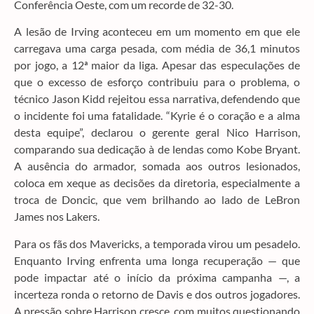
Conferência Oeste, com um recorde de 32-30.
A lesão de Irving aconteceu em um momento em que ele
carregava uma carga pesada, com média de 36,1 minutos
por jogo, a 12ª maior da liga. Apesar das especulações de
que o excesso de esforço contribuiu para o problema, o
técnico Jason Kidd rejeitou essa narrativa, defendendo que
o incidente foi uma fatalidade. “Kyrie é o coração e a alma
desta equipe”, declarou o gerente geral Nico Harrison,
comparando sua dedicação à de lendas como Kobe Bryant.
A ausência do armador, somada aos outros lesionados,
coloca em xeque as decisões da diretoria, especialmente a
troca de Doncic, que vem brilhando ao lado de LeBron
James nos Lakers.
Para os fãs dos Mavericks, a temporada virou um pesadelo.
Enquanto Irving enfrenta uma longa recuperação — que
pode impactar até o início da próxima campanha —, a
incerteza ronda o retorno de Davis e dos outros jogadores.
A pressão sobre Harrison cresce, com muitos questionando