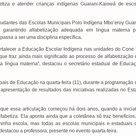
iza e atender crianças indígenas Guarani-Kaiowá de esco
estudantes das Escolas Municipais Polo Indígena Mbo’eroy Guar
 garantindo alfabetização adequada em língua materna p
assa a ser uma disciplina específica.
fortalecer a Educação Escolar Indígena nas unidades do Cone 
e traz ainda mais significado ao processo de alfabetização 
e a língua materna”, destacou o secretário estadual de Educaç
ipais de Educação na quarta-feira (11), durante a programação 
apresentação de resultados das iniciativas realizadas no Est
 que essa articulação começou há dois anos, quando a iniciat
fabetiza. Ela aponta ainda que a coletânea só traz benefícios
minha escola, mas todas as escolas municipais e estaduais 
estacou a professora, presente no evento quarta-feira.