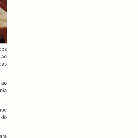
Trump Assina Decreto Para Combater ‘turismo’
De Cidadania Por Nascimento
7 de agosto de 2026
 dos
 ao
das
 ao
nia
gue
l do
ara