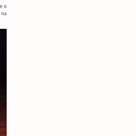
e o
 na
Mobilizações Levam Milei A Recuar Sobre Venda
De Terras A Estrangeiros
7 de agosto de 2026