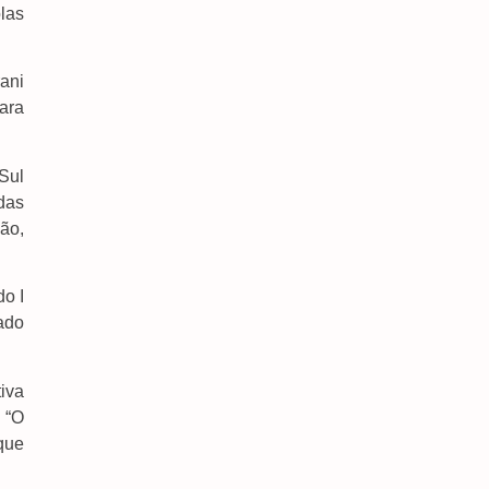
las
ani
ara
Famílias Brasileiras Perderam R$ 62,5 Bilhões
Para Bets Em 2025
Sul
7 de agosto de 2026
das
ão,
do I
ado
iva
. “O
que