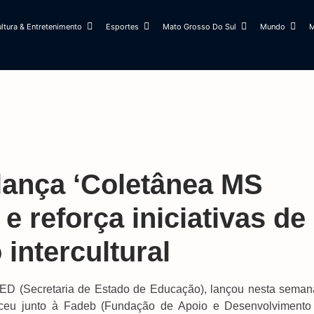
ltura & Entretenimento
Esportes
Mato Grosso Do Sul
Mundo
M
lança ‘Coletânea MS
 e reforça iniciativas de
intercultural
SED (Secretaria de Estado de Educação), lançou nesta seman
asceu junto à Fadeb (Fundação de Apoio e Desenvolvimento