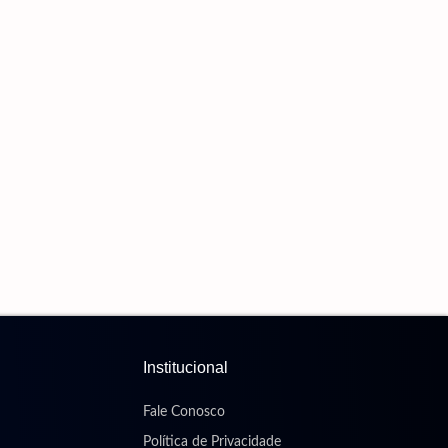
Brenner Dá Show, E Vasco Elimina O Fluminense
Na Copa Do Brasil
6 de agosto de 2026
Maiores Campeões, Cruzeiro E Grêmio Vão Às
Quartas Da Copa Do Brasil
6 de agosto de 2026
PF Atua Contra Comércio Ilegal De Armas De
Fogo Em Mato Grosso Do Sul
6 de agosto de 2026
STF Começa A Discutir Se Mantém A
Criminalização Do Jogo Do Bicho, Bingo E Caça-
Níqueis
6 de agosto de 2026
Institucional
Fale Conosco
Política de Privacidade