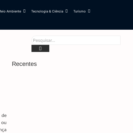
eio Ambiente
Tecnologia & Ciência
Turismo
Recentes
Prefeitura E Rede De Enfrentamento Alinham
Estratégias Para Ampliar Proteção Às Mulheres
6 de agosto de 2026
Obras Na MS-160 E MS-142 Devem Garantir
Segurança E Escoamento Da Safra
6 de agosto de 2026
 de
Cabral Denuncia Teto Comprometido Em Área
 ou
Do Hospital Da Vida
ança
6 de agosto de 2026