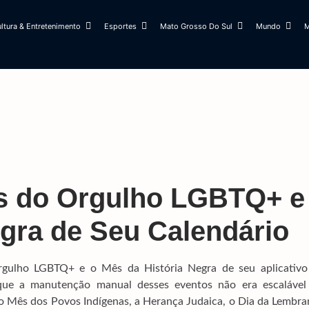
ltura & Entretenimento
Esportes
Mato Grosso Do Sul
Mundo
M
 do Orgulho LGBTQ+ e
egra de Seu Calendário
ulho LGBTQ+ e o Mês da História Negra de seu aplicativo
o que a manutenção manual desses eventos não era escalável
 o Mês dos Povos Indígenas, a Herança Judaica, o Dia da Lembr