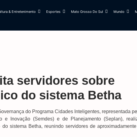
ltura & Entretenimento
Esportes
Mato Grosso Do Sul
Mundo
M
ta servidores sobre
nico do sistema Betha
Governança do Programa Cidades Inteligentes, representada pe
o e Inovação (Semdes) e de Planejamento (Seplan), reali
ico do sistema Betha, reunindo servidores de aproximadamente