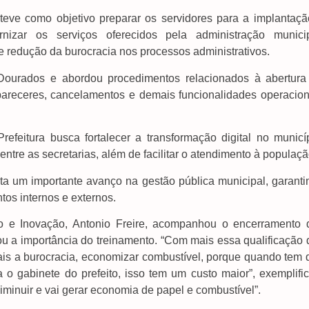
 teve como objetivo preparar os servidores para a implantaçã
izar os serviços oferecidos pela administração municip
e redução da burocracia nos processos administrativos.
e Dourados e abordou procedimentos relacionados à abertura
pareceres, cancelamentos e demais funcionalidades operacion
efeitura busca fortalecer a transformação digital no municíp
ntre as secretarias, além de facilitar o atendimento à populaçã
ta um importante avanço na gestão pública municipal, garanti
os internos e externos.
o e Inovação, Antonio Freire, acompanhou o encerramento 
cou a importância do treinamento. “Com mais essa qualificação
mais a burocracia, economizar combustível, porque quando tem 
 o gabinete do prefeito, isso tem um custo maior”, exemplific
iminuir e vai gerar economia de papel e combustível”.