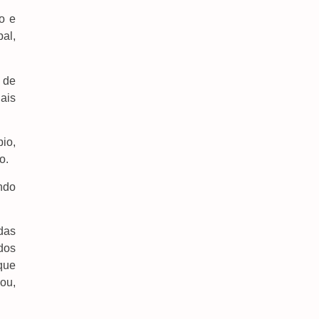
Quartas Da Copa Do Brasil
6 de agosto de 2026
o e
al,
 de
ais
io,
o.
ndo
das
 dos
que
ou,
PF Atua Contra Comércio Ilegal De Armas De
Fogo Em Mato Grosso Do Sul