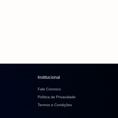
Liandra Pede Ampliação De Linha De Ônibus
Para Atender Delegacia Da Mulher
6 de agosto de 2026
CBF Reforça Paralisação Das Competições
Durante Copa Feminina Em 2027
6 de agosto de 2026
Em Nova Redução, Copom Baixa Taxa Selic Para
14% Ao Ano
6 de agosto de 2026
Institucional
Fale Conosco
Política de Privacidade
Termos e Condições