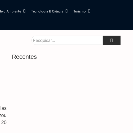
eio Ambiente
Tecnologia & Ciência
Turismo
Recentes
Brasil Rebaixa Relação Com Argentina Após
Novos Insultos De Milei
6 de agosto de 2026
Brenner Dá Show, E Vasco Elimina O Fluminense
las
Na Copa Do Brasil
zou
6 de agosto de 2026
 20
Maiores Campeões, Cruzeiro E Grêmio Vão Às