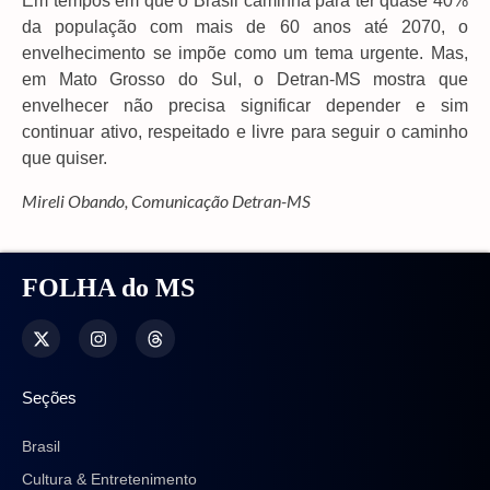
Em tempos em que o Brasil caminha para ter quase 40%
da população com mais de 60 anos até 2070, o
envelhecimento se impõe como um tema urgente. Mas,
em Mato Grosso do Sul, o Detran-MS mostra que
envelhecer não precisa significar depender e sim
continuar ativo, respeitado e livre para seguir o caminho
que quiser.
Mireli Obando, Comunicação Detran-MS
FOLHA do MS
Seções
Brasil
Cultura & Entretenimento