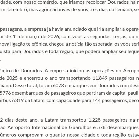
dade, com nosso comércio, que iriamos recolocar Dourados na r
m setembro, mas agora ao invés de voos três dias da semana, s
assagens, a empresa já havia anunciado que iria ampliar a oper
ir de 1º de março de 2026, com voos às segundas, terças, quin
va ligação telefônica, chegou a notícia tão esperada: os voos se
nquista para Dourados e toda região, que poderá ampliar seu lequ
.
nômico de Dourados. A empresa iniciou as operações no Aeropo
 de 2025 e encerrou o ano transportando 11.849 passageiros 
semana. Desse total, foram 6073 embarques em Dourados com des
5776 desembarques de passageiros que partiram da capital pauli
irbus A319 da Latam, com capacidade para 144 passageiros, dec
 dias deste ano, a Latam transportou 1.228 passageiros na r
ao Aeroporto Internacional de Guarulhos e 578 desembarques
 números comprovam o quanto nossa cidade e toda região esta