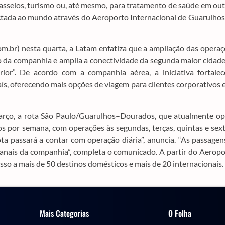
 passeios, turismo ou, até mesmo, para tratamento de saúde em ou
ectada ao mundo através do Aeroporto Internacional de Guarulhos
m.br) nesta quarta, a Latam enfatiza que a ampliação das opera
o da companhia e amplia a conectividade da segunda maior cidad
or”. De acordo com a companhia aérea, a iniciativa fortalec
ís, oferecendo mais opções de viagem para clientes corporativos 
rço, a rota São Paulo/Guarulhos–Dourados, que atualmente op
os por semana, com operações às segundas, terças, quintas e sex
rota passará a contar com operação diária”, anuncia. “As passagen
anais da companhia”, completa o comunicado. A partir do Aerop
so a mais de 50 destinos domésticos e mais de 20 internacionais.
Mais Categorias
O Folha