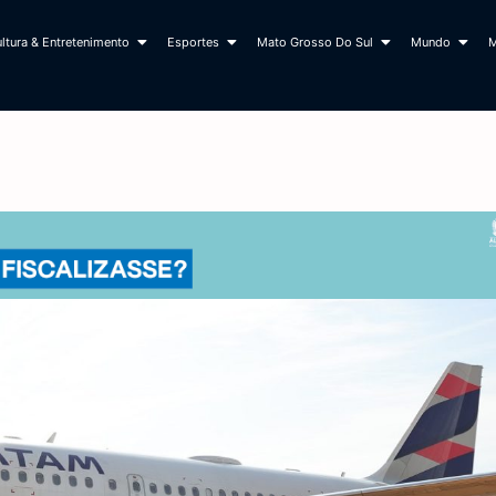
ltura & Entretenimento
Esportes
Mato Grosso Do Sul
Mundo
M