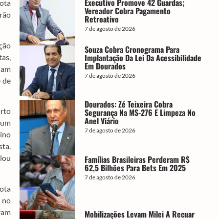
Executivo Promove 42 Guardas;
ota
Vereador Cobra Pagamento
erão
Retroativo
7 de agosto de 2026
ação
Souza Cobra Cronograma Para
Implantação Da Lei Da Acessibilidade
tas,
Em Dourados
riam
7 de agosto de 2026
e de
Dourados: Zé Teixeira Cobra
rto
Segurança Na MS-276 E Limpeza No
Anel Viário
num
7 de agosto de 2026
tino
sta.
olou
Famílias Brasileiras Perderam R$
62,5 Bilhões Para Bets Em 2025
7 de agosto de 2026
ota
 no
vam
Mobilizações Levam Milei A Recuar