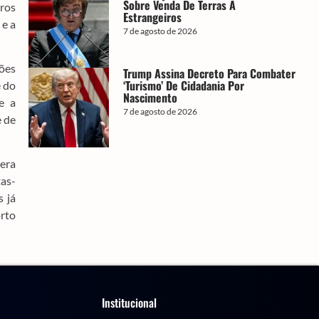
Sobre Venda De Terras A
tros
Estrangeiros
 e a
7 de agosto de 2026
ções
Trump Assina Decreto Para Combater
‘turismo’ De Cidadania Por
e do
Nascimento
e a
7 de agosto de 2026
e de
era
tas-
s já
orto
Institucional