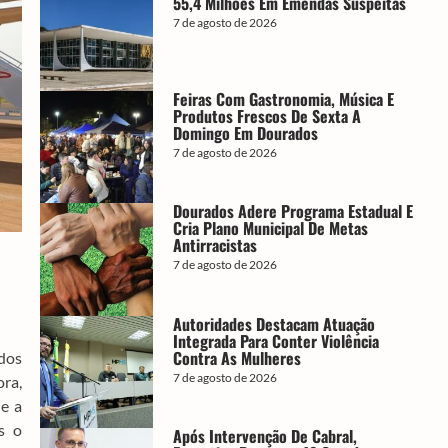
55,4 Milhões Em Emendas Suspeitas
7 de agosto de 2026
Feiras Com Gastronomia, Música E
Produtos Frescos De Sexta A
Domingo Em Dourados
7 de agosto de 2026
Dourados Adere Programa Estadual E
Cria Plano Municipal De Metas
m
Antirracistas
7 de agosto de 2026
Autoridades Destacam Atuação
Integrada Para Conter Violência
Contra As Mulheres
dos
7 de agosto de 2026
ora,
ue a
s o
Após Intervenção De Cabral,