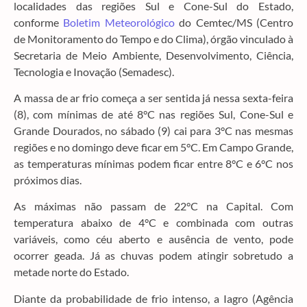
localidades das regiões Sul e Cone-Sul do Estado,
conforme
Boletim Meteorológico
do Cemtec/MS (Centro
de Monitoramento do Tempo e do Clima), órgão vinculado à
Secretaria de Meio Ambiente, Desenvolvimento, Ciência,
Tecnologia e Inovação (Semadesc).
A massa de ar frio começa a ser sentida já nessa sexta-feira
(8), com mínimas de até 8°C nas regiões Sul, Cone-Sul e
Grande Dourados, no sábado (9) cai para 3°C nas mesmas
regiões e no domingo deve ficar em 5°C. Em Campo Grande,
as temperaturas mínimas podem ficar entre 8°C e 6°C nos
próximos dias.
As máximas não passam de 22°C na Capital. Com
temperatura abaixo de 4°C e combinada com outras
variáveis, como céu aberto e ausência de vento, pode
ocorrer geada. Já as chuvas podem atingir sobretudo a
metade norte do Estado.
Diante da probabilidade de frio intenso, a Iagro (Agência