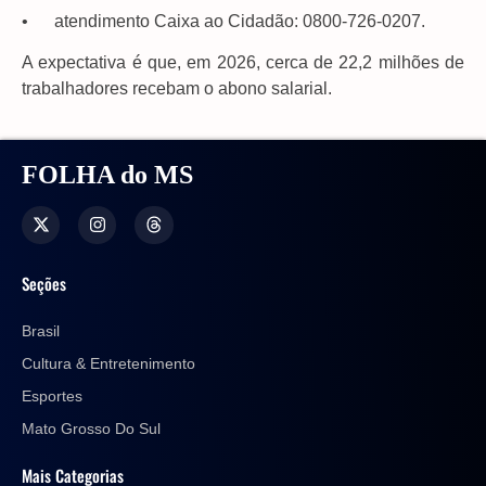
• atendimento Caixa ao Cidadão: 0800-726-0207.
A expectativa é que, em 2026, cerca de 22,2 milhões de
trabalhadores recebam o abono salarial.
FOLHA do MS
Seções
Brasil
Cultura & Entretenimento
Esportes
Mato Grosso Do Sul
Mais Categorias