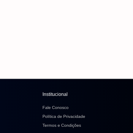
Liandra Pede Ampliação De Linha De Ônibus
Para Atender Delegacia Da Mulher
6 de agosto de 2026
CBF Reforça Paralisação Das Competições
Durante Copa Feminina Em 2027
6 de agosto de 2026
Em Nova Redução, Copom Baixa Taxa Selic Para
14% Ao Ano
6 de agosto de 2026
Institucional
Fale Conosco
Política de Privacidade
Termos e Condições