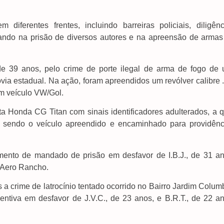
ferentes frentes, incluindo barreiras policiais, diligênc
ltando na prisão de diversos autores e na apreensão de armas
de 39 anos, pelo crime de porte ilegal de arma de fogo de 
ia estadual. Na ação, foram apreendidos um revólver calibre .
m veículo VW/Gol.
ta Honda CG Titan com sinais identificadores adulterados, a q
 sendo o veículo apreendido e encaminhado para providênc
ento de mandado de prisão em desfavor de I.B.J., de 31 an
o Aero Rancho.
 a crime de latrocínio tentado ocorrido no Bairro Jardim Colum
tiva em desfavor de J.V.C., de 23 anos, e B.R.T., de 22 an