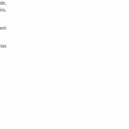
de,
6 de agosto de 2026
rio,
Secretaria De Saúde Faz Dia D De Multivacinação
E Amplia Atendimento No PAM Aos Finais De
Semana
 em
6 de agosto de 2026
mas