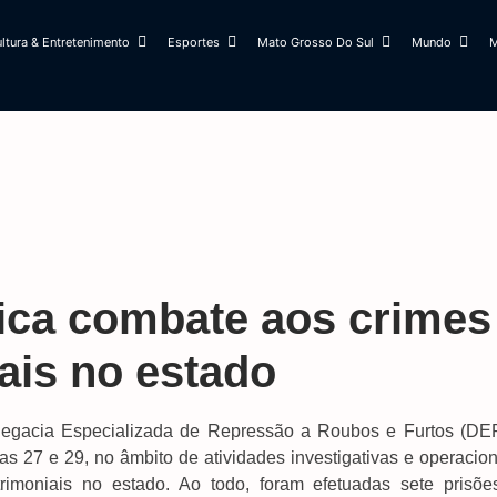
ltura & Entretenimento
Esportes
Mato Grosso Do Sul
Mundo
M
ifica combate aos crimes
ais no estado
elegacia Especializada de Repressão a Roubos e Furtos (DE
ias 27 e 29, no âmbito de atividades investigativas e operacio
trimoniais no estado. Ao todo, foram efetuadas sete prisõe