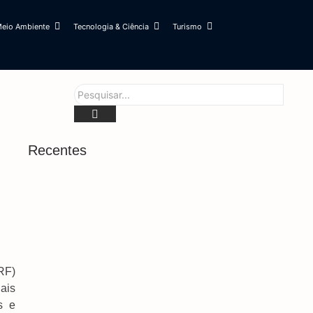
eio Ambiente
Tecnologia & Ciência
Turismo
Recentes
Brasil Rebaixa Relação Com Argentina Após
Novos Insultos De Milei
6 de agosto de 2026
Brenner Dá Show, E Vasco Elimina O Fluminense
RF)
Na Copa Do Brasil
nais
6 de agosto de 2026
s e