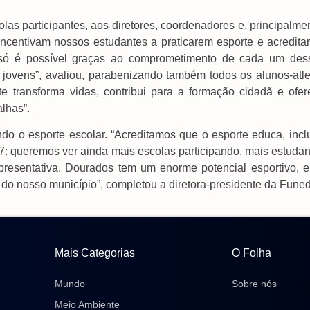
as participantes, aos diretores, coordenadores e, principalme
incentivam nossos estudantes a praticarem esporte e acredita
só é possível graças ao comprometimento de cada um des
 jovens”, avaliou, parabenizando também todos os alunos-atle
e transforma vidas, contribui para a formação cidadã e ofer
lhas”.
ndo o esporte escolar. “Acreditamos que o esporte educa, incl
027: queremos ver ainda mais escolas participando, mais estuda
presentativa. Dourados tem um enorme potencial esportivo, e
 do nosso município”, completou a diretora-presidente da Funed
Mais Categorias
O Folha
Mundo
Sobre nós
Meio Ambiente