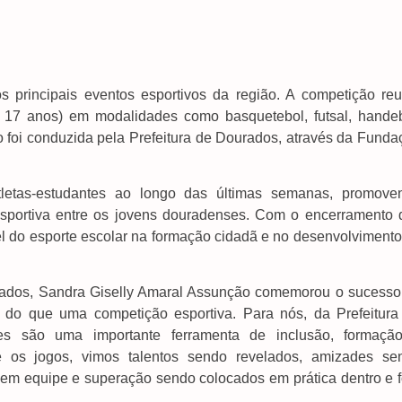
rincipais eventos esportivos da região. A competição reu
a 17 anos) em modalidades como basquetebol, futsal, handeb
nto foi conduzida pela Prefeitura de Dourados, através da Fund
etas-estudantes ao longo das últimas semanas, promove
a esportiva entre os jovens douradenses. Com o encerramento 
el do esporte escolar na formação cidadã e no desenvolvimento
urados, Sandra Giselly Amaral Assunção comemorou o sucesso
 do que uma competição esportiva. Para nós, da Prefeitura
s são uma importante ferramenta de inclusão, formaçã
e os jogos, vimos talentos sendo revelados, amizades se
ho em equipe e superação sendo colocados em prática dentro e 