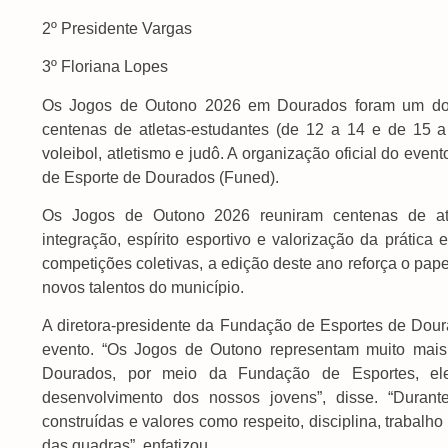
2º Presidente Vargas
3º Floriana Lopes
Os Jogos de Outono 2026 em Dourados foram um dos p
centenas de atletas-estudantes (de 12 a 14 e de 15 
voleibol, atletismo e judô. A organização oficial do eve
de Esporte de Dourados (Funed).
Os Jogos de Outono 2026 reuniram centenas de atl
integração, espírito esportivo e valorização da prátic
competições coletivas, a edição deste ano reforça o pap
novos talentos do município.
A diretora-presidente da Fundação de Esportes de Do
evento. “Os Jogos de Outono representam muito mais
Dourados, por meio da Fundação de Esportes, ele
desenvolvimento dos nossos jovens”, disse. “Durant
construídas e valores como respeito, disciplina, trabal
das quadras”, enfatizou.