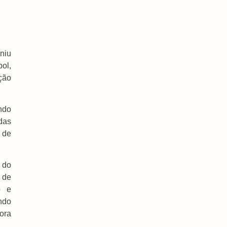
niu
ol,
ação
ndo
das
 de
 do
 de
o e
ndo
fora