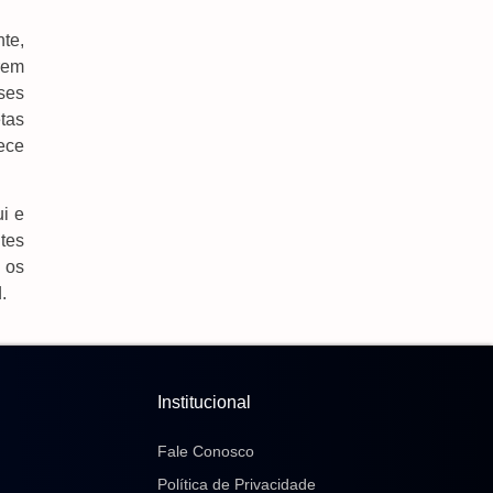
nte,
rem
ses
tas
ece
ui e
ntes
 os
.
Institucional
Fale Conosco
Política de Privacidade