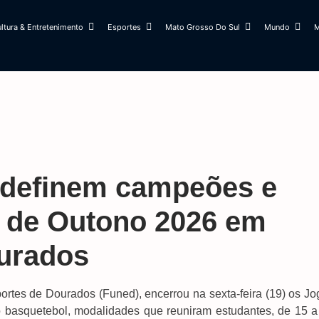
ltura & Entretenimento
Esportes
Mato Grosso Do Sul
Mundo
M
e definem campeões e
 de Outono 2026 em
urados
rtes de Dourados (Funed), encerrou na sexta-feira (19) os Jo
o basquetebol, modalidades que reuniram estudantes, de 15 a