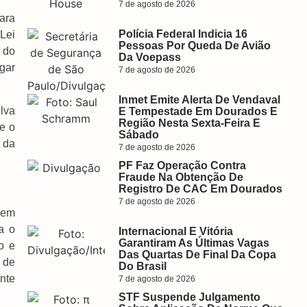
7 de agosto de 2026
ara
Polícia Federal Indicia 16
Lei
Pessoas Por Queda De Avião
 do
Da Voepass
egar
7 de agosto de 2026
Inmet Emite Alerta De Vendaval
ilva
E Tempestade Em Dourados E
Região Nesta Sexta-Feira E
e o
Sábado
 da
7 de agosto de 2026
PF Faz Operação Contra
Fraude Na Obtenção De
Registro De CAC Em Dourados
7 de agosto de 2026
 em
a o
Internacional E Vitória
Garantiram As Últimas Vagas
o e
Das Quartas De Final Da Copa
 de
Do Brasil
nte
7 de agosto de 2026
STF Suspende Julgamento