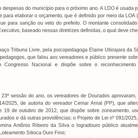
ndo despesas do município para o próximo ano. A LDO é usada p
 para elaborar o orçamento, que é definido por meio da LOA (
ue para sanção ou veto do prefeito. O montante consolidado
xecutivo, baseado nessas diretrizes definidas, o qual deve ch
spaço Tribuna Livre, pela psicopedagoga Elaine Ubirajara da S
opedagogos, que falou aos vereadores e público presente sobr
o Congresso Nacional e dispõe sobre o reconhecimento
a 23ª sessão do ano, os vereadores de Dourados aprovaram,
4/2025, de autoria do vereador Cemar Arnal (PP), que alter
de 19 de outubro de 2012, que dispõe sobre zoneamento, us
rados e dá outras providências; o Projeto de Lei nº 091/2025,
mina Antônio Ribeiro da Silva o logradouro público atualme
 Loteamento Sitioca Ouro Fino;