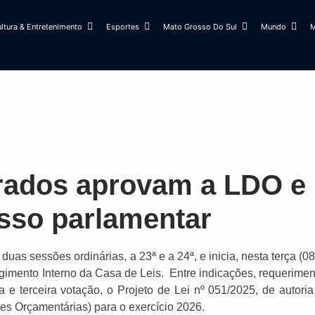
ltura & Entretenimento
Esportes
Mato Grosso Do Sul
Mundo
M
rados aprovam a LDO e
esso parlamentar
as sessões ordinárias, a 23ª e a 24ª, e inicia, nesta terça (08
gimento Interno da Casa de Leis. Entre indicações, requerimen
 e terceira votação, o Projeto de Lei nº 051/2025, de autoria
zes Orçamentárias) para o exercício 2026.