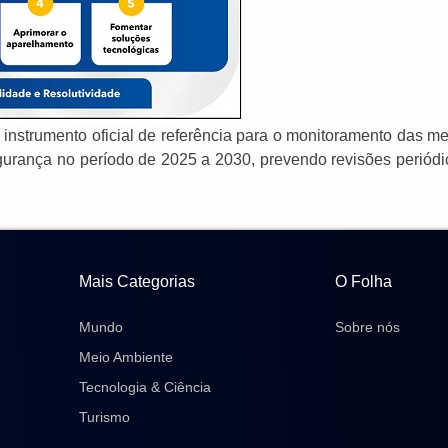
 instrumento oficial de referência para o monitoramento das m
egurança no período de 2025 a 2030, prevendo revisões periódi
Mais Categorias
O Folha
Mundo
Sobre nós
Meio Ambiente
Tecnologia & Ciência
Turismo