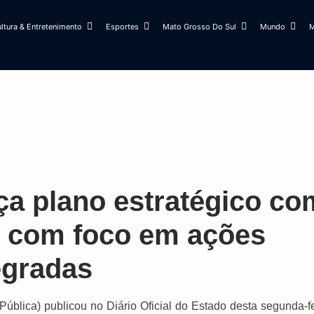
ltura & Entretenimento
Esportes
Mato Grosso Do Sul
Mundo
M
ça plano estratégico co
e com foco em ações
egradas
ública) publicou no Diário Oficial do Estado desta segunda-fe