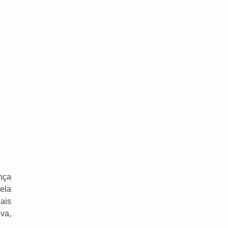
nça
ela
ais
va,