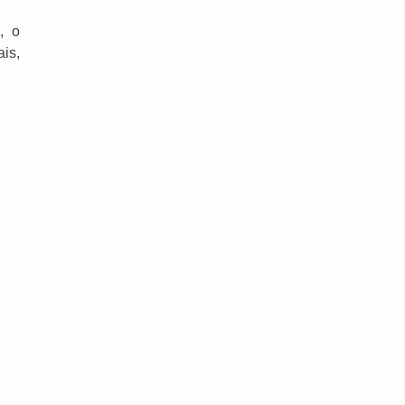
, o
is,