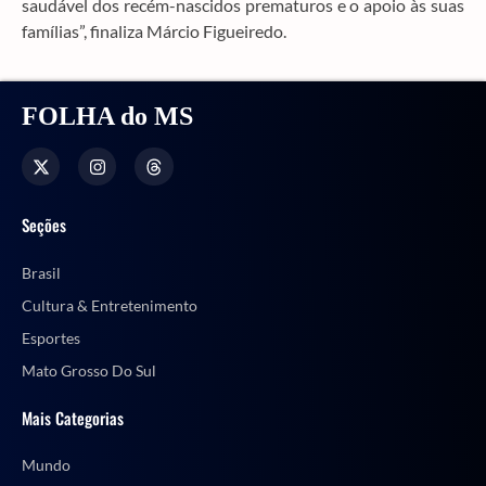
saudável dos recém-nascidos prematuros e o apoio às suas
famílias”, finaliza Márcio Figueiredo.
FOLHA do MS
Seções
Brasil
Cultura & Entretenimento
Esportes
Mato Grosso Do Sul
Mais Categorias
Mundo