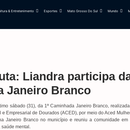
ltura & Entretenimento
Esportes
Mato Grosso Do Sul
Mundo
M
ta: Liandra participa d
a Janeiro Branco
timo sábado (31), da 1ª Caminhada Janeiro Branco, realizada
al e Empresarial de Dourados (ACED), por meio do Aced Mulher
a Janeiro Branco no município e reuniu a comunidade em
 saúde mental.