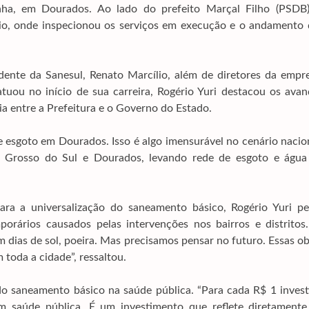
nha, em Dourados. Ao lado do prefeito Marçal Filho (PSDB)
pio, onde inspecionou os serviços em execução e o andamento 
ente da Sanesul, Renato Marcílio, além de diretores da empre
tuou no início de sua carreira, Rogério Yuri destacou os avan
a entre a Prefeitura e o Governo do Estado.
 esgoto em Dourados. Isso é algo imensurável no cenário nacio
 Grosso do Sul e Dourados, levando rede de esgoto e água
ara a universalização do saneamento básico, Rogério Yuri pe
rários causados pelas intervenções nos bairros e distritos.
 em dias de sol, poeira. Mas precisamos pensar no futuro. Essas o
toda a cidade”, ressaltou.
o saneamento básico na saúde pública. “Para cada R$ 1 invest
saúde pública. É um investimento que reflete diretamente