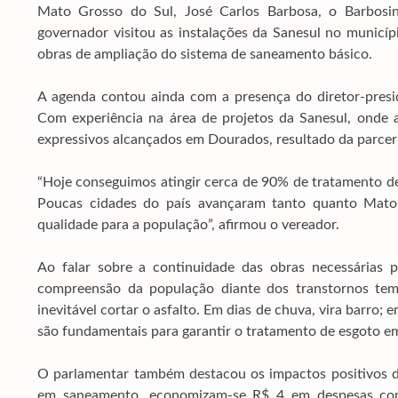
Mato Grosso do Sul, José Carlos Barbosa, o Barbosi
governador visitou as instalações da Sanesul no municí
obras de ampliação do sistema de saneamento básico.
A agenda contou ainda com a presença do diretor-presid
Com experiência na área de projetos da Sanesul, onde a
expressivos alcançados em Dourados, resultado da parceri
“Hoje conseguimos atingir cerca de 90% de tratamento de
Poucas cidades do país avançaram tanto quanto Mato
qualidade para a população”, afirmou o vereador.
Ao falar sobre a continuidade das obras necessárias p
compreensão da população diante dos transtornos tempo
inevitável cortar o asfalto. Em dias de chuva, vira barro;
são fundamentais para garantir o tratamento de esgoto em 
O parlamentar também destacou os impactos positivos d
em saneamento, economizam-se R$ 4 em despesas com 