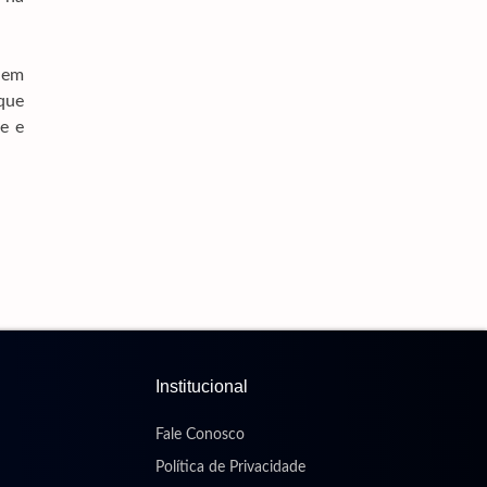
Deputado Zé Teixeira Reúne Bancada Em
Dourados E Consolida Ações Conjuntas
7 de agosto de 2026
, em
 que
Prefeitura E Rede De Enfrentamento Alinham
Estratégias Para Ampliar Proteção Às Mulheres
e e
6 de agosto de 2026
Obras Na MS-160 E MS-142 Devem Garantir
Segurança E Escoamento Da Safra
6 de agosto de 2026
Cabral Denuncia Teto Comprometido Em Área
Do Hospital Da Vida
6 de agosto de 2026
Institucional
Fale Conosco
Política de Privacidade