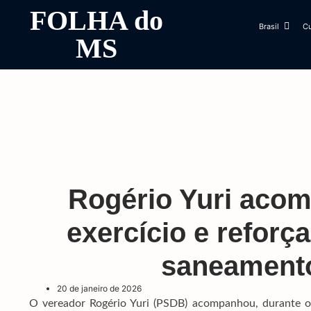
FOLHA do
Brasil
Cu
MS
Rogério Yuri aco
exercício e reforç
saneament
20 de janeiro de 2026
O vereador Rogério Yuri (PSDB) acompanhou, durante o 