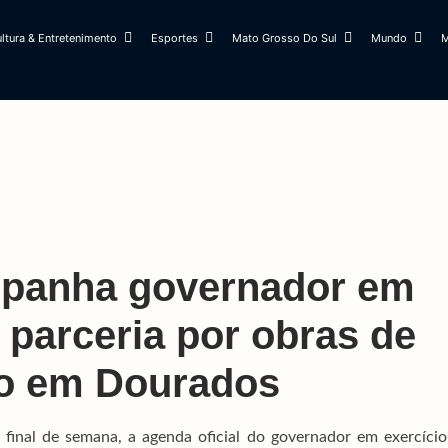
ltura & Entretenimento
Esportes
Mato Grosso Do Sul
Mundo
M
mpanha governador em
a parceria por obras de
o em Dourados
final de semana, a agenda oficial do governador em exercício