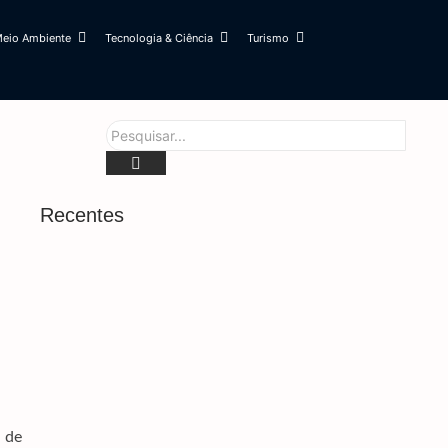
eio Ambiente
Tecnologia & Ciência
Turismo
Recentes
Famílias Brasileiras Perderam R$ 62,5 Bilhões
Para Bets Em 2025
7 de agosto de 2026
Mobilizações Levam Milei A Recuar Sobre Venda
De Terras A Estrangeiros
7 de agosto de 2026
Trump Assina Decreto Para Combater ‘turismo’
De Cidadania Por Nascimento
 de
7 de agosto de 2026