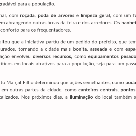
radável para a população.
inal, com
roçada
,
poda de árvores
e
limpeza geral
, com um f
m abrangendo outras áreas da feira e dos arredores. Os
banhei
conforto para os frequentadores.
saltou que a iniciativa partiu de um pedido do prefeito, que te
urados, tornando a cidade mais
bonita
,
asseada
e com
espa
ização envolveu
diversos recursos
, como
equipamentos pesado
ríticos em locais atrativos para a população, seja para um pass
eito Marçal Filho determinou que ações semelhantes, como
poda
as em outras partes da cidade, como
canteiros centrais
,
pontos
alizados. Nos próximos dias, a
iluminação
do local também s