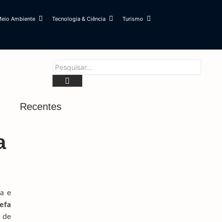
eio Ambiente
Tecnologia & Ciência
Turismo
Recentes
Prefeitura E Rede De Enfrentamento Alinham
a
Estratégias Para Ampliar Proteção Às Mulheres
6 de agosto de 2026
Obras Na MS-160 E MS-142 Devem Garantir
Segurança E Escoamento Da Safra
6 de agosto de 2026
a e
Cabral Denuncia Teto Comprometido Em Área
refa
Do Hospital Da Vida
 de
6 de agosto de 2026