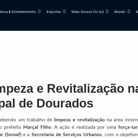
ltura & Entretenimento
Esportes
Mato Grosso Do Sul
Mundo
M
impeza e Revitalização n
ipal de Dourados
cebendo um trabalho de
limpeza e revitalização
na área intern
o prefeito
Marçal Filho
. A ação é realizada por uma
força-ta
ar (Semaf)
e a
Secretaria de Serviços Urbanos
, com o objetivo