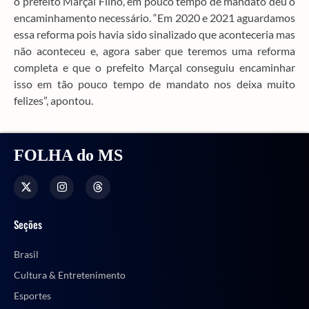
o prefeito Marçal Filho, em pouco tempo de mandato deu o
encaminhamento necessário. “Em 2020 e 2021 aguardamos
essa reforma pois havia sido sinalizado que aconteceria mas
não aconteceu e, agora saber que teremos uma reforma
completa e que o prefeito Marçal conseguiu encaminhar
isso em tão pouco tempo de mandato nos deixa muito
felizes”, apontou.
FOLHA do MS
Seções
Brasil
Cultura & Entretenimento
Esportes