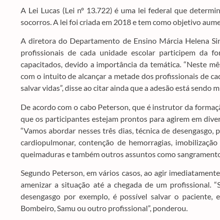
A Lei Lucas (Lei nº 13.722) é uma lei federal que determi
socorros. A lei foi criada em 2018 e tem como objetivo aum
A diretora do Departamento de Ensino Márcia Helena Si
profissionais de cada unidade escolar participem da 
capacitados, devido a importância da temática. “Neste mê
com o intuito de alcançar a metade dos profissionais de c
salvar vidas”, disse ao citar ainda que a adesão está sendo 
De acordo com o cabo Peterson, que é instrutor da formação 
que os participantes estejam prontos para agirem em dive
“Vamos abordar nesses três dias, técnica de desengasgo, p
cardiopulmonar, contenção de hemorragias, imobilização 
queimaduras e também outros assuntos como sangramento n
Segundo Peterson, em vários casos, ao agir imediatamente 
amenizar a situação até a chegada de um profissional. “S
desengasgo por exemplo, é possível salvar o paciente, 
Bombeiro, Samu ou outro profissional”, ponderou.