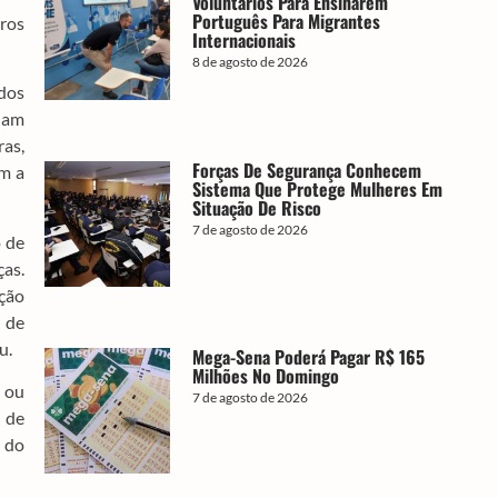
Voluntários Para Ensinarem
Português Para Migrantes
iros
Internacionais
8 de agosto de 2026
dos
jam
ras,
Forças De Segurança Conhecem
am a
Sistema Que Protege Mulheres Em
Situação De Risco
7 de agosto de 2026
o de
ças.
ação
a de
u.
Mega-Sena Poderá Pagar R$ 165
Milhões No Domingo
a ou
7 de agosto de 2026
a de
 do