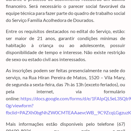
financeiro. Será necessário o parecer social favorável da
equipe técnica para fazer parte do quadro de trabalho social
do Serviço Família Acolhedora de Dourados.
Entre os requisitos destacados no edital do Serviço, estão:
ser maior de 21 anos, garantir condições mínimas de
habitação à criança ou ao adolescente, possuir
disponibilidade de tempo e interesse. Não existe restrição
de sexo ou estado civil aos interessados.
As inscrições podem ser feitas presencialmente na sede do
serviço, na Rua Hiran Pereira de Matos, 1520 – Vila Mary,
de segunda a sexta-feira, das 7h às 13h (exceto feriados), ou
pela internet, via formulário
online:
https://docs.google.com/forms/d/e/1FAIpQLSeL3
0g/viewform?
fbclid=PAZXh0bgNhZW0CMTEAAaevcWB__9C9ZcqLGgzuzK
Mais informações estão disponíveis pelo telefone (67)
99600-8026 ou pelo e-mail