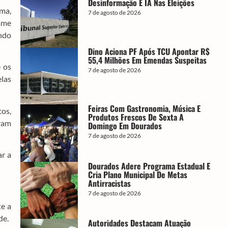
Desinformação E IA Nas Eleições
ima,
7 de agosto de 2026
xame
endo
Dino Aciona PF Após TCU Apontar R$
55,4 Milhões Em Emendas Suspeitas
e os
7 de agosto de 2026
elas
Feiras Com Gastronomia, Música E
tos,
Produtos Frescos De Sexta A
iram
Domingo Em Dourados
7 de agosto de 2026
ar a
Dourados Adere Programa Estadual E
Cria Plano Municipal De Metas
Antirracistas
7 de agosto de 2026
te a
de.
Autoridades Destacam Atuação