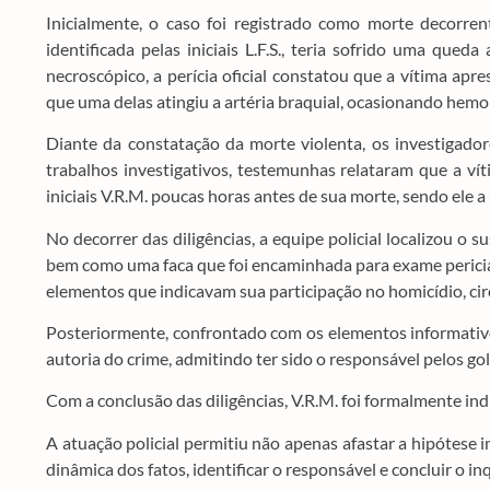
Inicialmente, o caso foi registrado como morte decorren
identificada pelas iniciais L.F.S., teria sofrido uma que
necroscópico, a perícia oficial constatou que a vítima ap
que uma delas atingiu a artéria braquial, ocasionando hemor
Diante da constatação da morte violenta, os investigadore
trabalhos investigativos, testemunhas relataram que a ví
iniciais V.R.M. poucas horas antes de sua morte, sendo ele 
No decorrer das diligências, a equipe policial localizou o 
bem como uma faca que foi encaminhada para exame pericial
elementos que indicavam sua participação no homicídio, c
Posteriormente, confrontado com os elementos informativos
autoria do crime, admitindo ter sido o responsável pelos go
Com a conclusão das diligências, V.R.M. foi formalmente in
A atuação policial permitiu não apenas afastar a hipótese 
dinâmica dos fatos, identificar o responsável e concluir o in