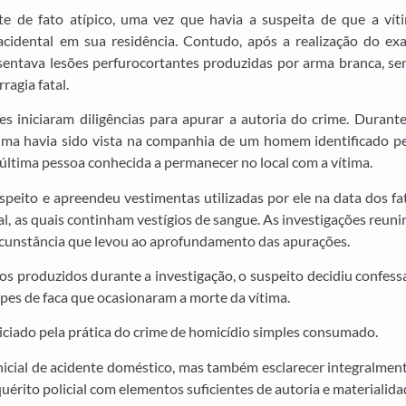
te de fato atípico, uma vez que havia a suspeita de que a vít
da acidental em sua residência. Contudo, após a realização do e
resentava lesões perfurocortantes produzidas por arma branca, s
ragia fatal.
s iniciaram diligências para apurar a autoria do crime. Durant
tima havia sido vista na companhia de um homem identificado p
a última pessoa conhecida a permanecer no local com a vítima.
suspeito e apreendeu vestimentas utilizadas por ele na data dos fa
, as quais continham vestígios de sangue. As investigações reun
ircunstância que levou ao aprofundamento das apurações.
 produzidos durante a investigação, o suspeito decidiu confess
lpes de faca que ocasionaram a morte da vítima.
diciado pela prática do crime de homicídio simples consumado.
inicial de acidente doméstico, mas também esclarecer integralmen
quérito policial com elementos suficientes de autoria e materialida