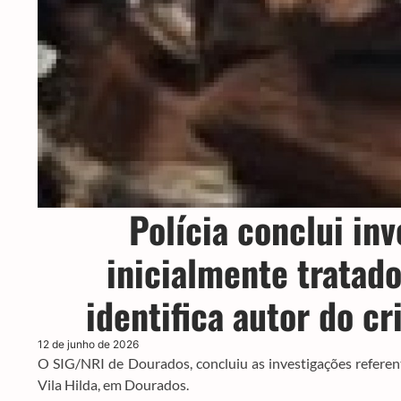
Polícia conclui in
inicialmente tratad
identifica autor do c
12 de junho de 2026
O SIG/NRI de Dourados, concluiu as investigações referent
Vila Hilda, em Dourados.