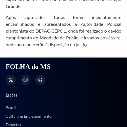
Grande.
Após capturados, todos foram imediatamente
encaminhados e apresentados a Autoridade Policial
plantonista do DEPAC CEPOL, onde foi realizado o devido
cumprimento do Mandado de Prisão, e levados ao cárcere,
onde permanecerão à disposição da justiça.
FOLHA do MS
Seções
Brasil
Cultura & Entretenimento
Esportes