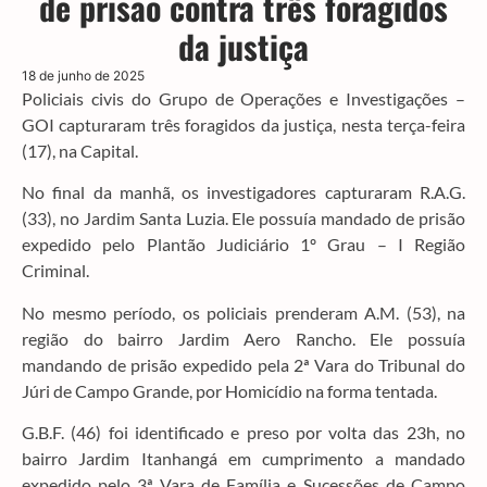
de prisão contra três foragidos
da justiça
18 de junho de 2025
Policiais civis do Grupo de Operações e Investigações –
GOI capturaram três foragidos da justiça, nesta terça-feira
(17), na Capital.
No final da manhã, os investigadores capturaram R.A.G.
(33), no Jardim Santa Luzia. Ele possuía mandado de prisão
expedido pelo Plantão Judiciário 1º Grau – I Região
Criminal.
No mesmo período, os policiais prenderam A.M. (53), na
região do bairro Jardim Aero Rancho. Ele possuía
mandando de prisão expedido pela 2ª Vara do Tribunal do
Júri de Campo Grande, por Homicídio na forma tentada.
G.B.F. (46) foi identificado e preso por volta das 23h, no
bairro Jardim Itanhangá em cumprimento a mandado
expedido pelo 3ª Vara de Família e Sucessões de Campo