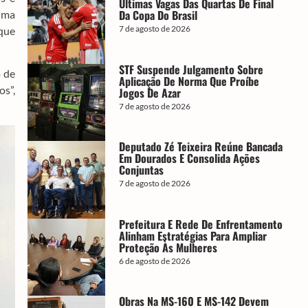
Últimas Vagas Das Quartas De Final
Da Copa Do Brasil
ima
7 de agosto de 2026
 que
STF Suspende Julgamento Sobre
o de
Aplicação De Norma Que Proíbe
os”,
Jogos De Azar
7 de agosto de 2026
Deputado Zé Teixeira Reúne Bancada
Em Dourados E Consolida Ações
Conjuntas
7 de agosto de 2026
Prefeitura E Rede De Enfrentamento
Alinham Estratégias Para Ampliar
Proteção Às Mulheres
6 de agosto de 2026
Obras Na MS-160 E MS-142 Devem