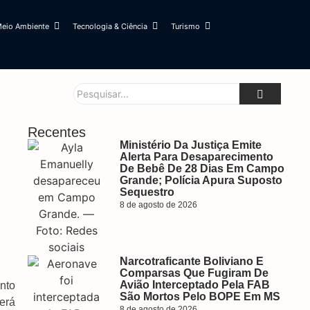
eio Ambiente
Tecnologia & Ciência
Turismo
Recentes
Ministério Da Justiça Emite
Alerta Para Desaparecimento
De Bebê De 28 Dias Em Campo
Grande; Polícia Apura Suposto
Sequestro
8 de agosto de 2026
Narcotraficante Boliviano E
Comparsas Que Fugiram De
Avião Interceptado Pela FAB
nto
São Mortos Pelo BOPE Em MS
será
8 de agosto de 2026