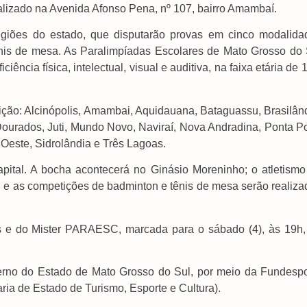
localizado na Avenida Afonso Pena, nº 107, bairro Amambaí.
regiões do estado, que disputarão provas em cinco modalida
tênis de mesa. As Paralimpíadas Escolares de Mato Grosso do 
ncia física, intelectual, visual e auditiva, na faixa etária de 
ição: Alcinópolis, Amambai, Aquidauana, Bataguassu, Brasilând
rados, Juti, Mundo Novo, Naviraí, Nova Andradina, Ponta Po
 Oeste, Sidrolândia e Três Lagoas.
apital. A bocha acontecerá no Ginásio Moreninho; o atletismo
 e as competições de badminton e tênis de mesa serão realiza
 e do Mister PARAESC, marcada para o sábado (4), às 19h,
erno do Estado de Mato Grosso do Sul, por meio da Fundespo
ria de Estado de Turismo, Esporte e Cultura).