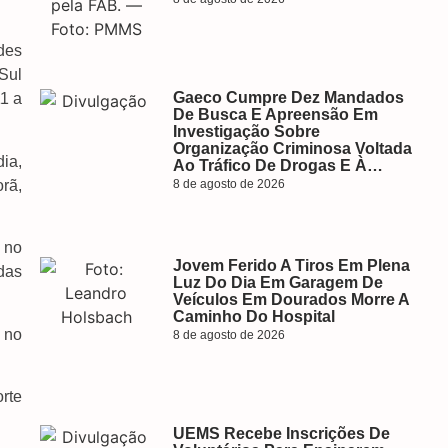
des
Sul
Gaeco Cumpre Dez Mandados
11 a
De Busca E Apreensão Em
Investigação Sobre
Organização Criminosa Voltada
ia,
Ao Tráfico De Drogas E À…
rã,
8 de agosto de 2026
 no
Jovem Ferido A Tiros Em Plena
das
Luz Do Dia Em Garagem De
Veículos Em Dourados Morre A
Caminho Do Hospital
 no
8 de agosto de 2026
rte
UEMS Recebe Inscrições De