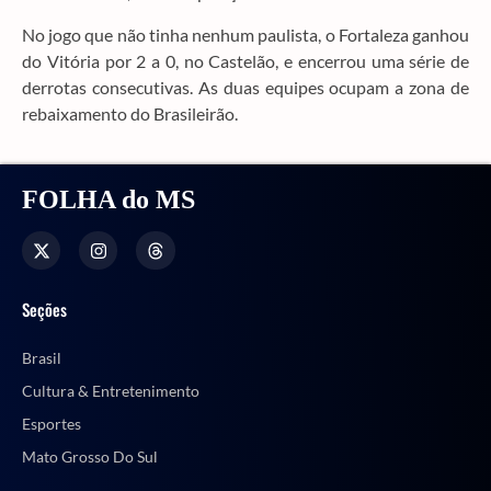
No jogo que não tinha nenhum paulista, o Fortaleza ganhou
do Vitória por 2 a 0, no Castelão, e encerrou uma série de
derrotas consecutivas. As duas equipes ocupam a zona de
rebaixamento do Brasileirão.
FOLHA do MS
Seções
Brasil
Cultura & Entretenimento
Esportes
Mato Grosso Do Sul