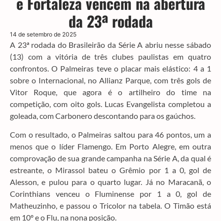
e Fortaleza vencem na abertura
da 23ª rodada
14 de setembro de 2025
A 23ª rodada do Brasileirão da Série A abriu nesse sábado
(13) com a vitória de três clubes paulistas em quatro
confrontos. O Palmeiras teve o placar mais elástico: 4 a 1
sobre o Internacional, no Allianz Parque, com três gols de
Vitor Roque, que agora é o artilheiro do time na
competição, com oito gols. Lucas Evangelista completou a
goleada, com Carbonero descontando para os gaúchos.
Com o resultado, o Palmeiras saltou para 46 pontos, um a
menos que o líder Flamengo. Em Porto Alegre, em outra
comprovação de sua grande campanha na Série A, da qual é
estreante, o Mirassol bateu o Grêmio por 1 a 0, gol de
Alesson, e pulou para o quarto lugar. Já no Maracanã, o
Corinthians venceu o Fluminense por 1 a 0, gol de
Matheuzinho, e passou o Tricolor na tabela. O Timão está
em 10º e o Flu, na nona posição.