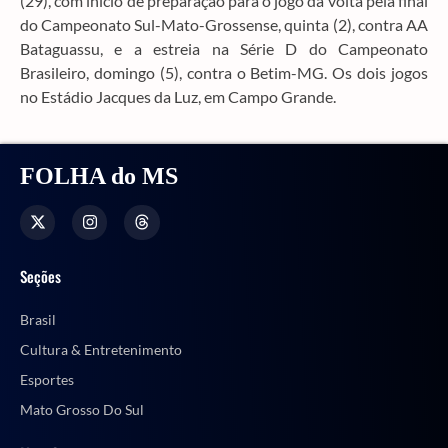
(29), com início de preparação para o jogo da volta pela final
do Campeonato Sul-Mato-Grossense, quinta (2), contra AA
Bataguassu, e a estreia na Série D do Campeonato
Brasileiro, domingo (5), contra o Betim-MG. Os dois jogos
no Estádio Jacques da Luz, em Campo Grande.
FOLHA do MS
Seções
Brasil
Cultura & Entretenimento
Esportes
Mato Grosso Do Sul