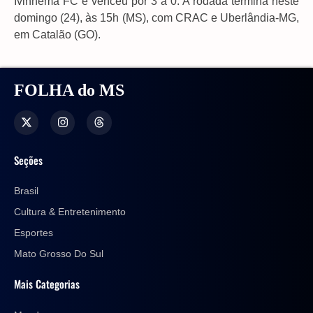
Ivinhema FC e venceu por 3 a 0. A rodada termina neste
domingo (24), às 15h (MS), com CRAC e Uberlândia-MG,
em Catalão (GO).
FOLHA do MS
Seções
Brasil
Cultura & Entretenimento
Esportes
Mato Grosso Do Sul
Mais Categorias