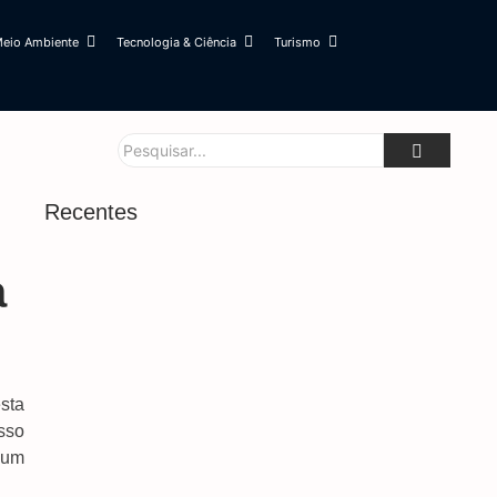
eio Ambiente
Tecnologia & Ciência
Turismo
Recentes
a
sta
sso
 um