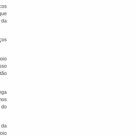
cos
que
 da
Maiores Campeões, Cruzeiro E Grêmio Vão Às
ços
Quartas Da Copa Do Brasil
6 de agosto de 2026
oio
PF Atua Contra Comércio Ilegal De Armas De
Fogo Em Mato Grosso Do Sul
sso
6 de agosto de 2026
tão
STF Começa A Discutir Se Mantém A
Criminalização Do Jogo Do Bicho, Bingo E Caça-
ega
Níqueis
6 de agosto de 2026
mos
 do
Procon De Dourados Divulga Pesquisa De
Preços De Serviços De Barbearia Para O Dia Dos
Pais
 da
6 de agosto de 2026
oio