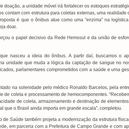
 doação, a unidade móvel irá fortalecer os estoques estratégi
s contam com estrutura para coletas externas, uma realidade 
roposta é que o ônibus atue como uma “enzima” na logística
ja doar.
forçou o papel decisivo da Rede Hemosul e da união de esfor
ue nasceu a ideia do ônibus. A partir daí, buscamos o ap
 uma unidade que muda a lógica da captação de sangue no no
dicados, parlamentares comprometidos com a saúde e uma ges
ntado na solenidade pelo médico Ronaldo Barcelos, pela entr
ade de coleta e processamento de hemocomponentes. “Recebe
pacidade de coleta, armazenamento e destinação de elementos
 que o Brasil ainda importa em grande escala”, completou.
 de Saúde também projeta a modernização da estrutura física
sede, em parceria com a Prefeitura de Campo Grande e com ap