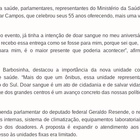
da saúde, parlamentares, representantes do Ministério da Saúd
ar Campos, que celebrou seus 55 anos oferecendo, mais uma v
o evento, já tinha a intenção de doar sangue no meu aniversár
, recebo essa entrega como se fosse para mim, porque sei que,
 para mim, é o maior presente que poderia acontecer”, afir
o Barbosinha, destacou a importância da nova unidade c
s de saúde. “Mais do que um ônibus, essa unidade represent
do Sul. Doar sangue é um ato de cidadania e de salvar vidas
ge dos grandes centros é um avanço concreto das nossas políti
emenda parlamentar do deputado federal Geraldo Resende, o n
s internas, sistema de climatização, equipamentos laboratoria
to dos doadores. A proposta é expandir o atendimento aos
so às unidades fixas era limitado.