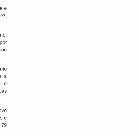
e e
ez,
io.
 por
Brenner Dá Show, E Vasco Elimina O Fluminense
Na Copa Do Brasil
mou
6 de agosto de 2026
omo
a a
, e
cas
ovo
is e
 79