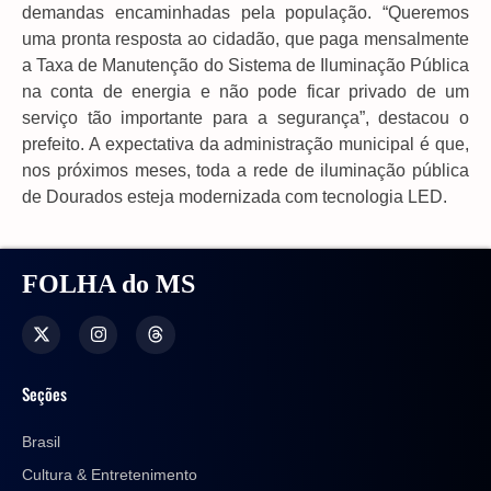
demandas encaminhadas pela população. “Queremos
uma pronta resposta ao cidadão, que paga mensalmente
a Taxa de Manutenção do Sistema de Iluminação Pública
na conta de energia e não pode ficar privado de um
serviço tão importante para a segurança”, destacou o
prefeito. A expectativa da administração municipal é que,
nos próximos meses, toda a rede de iluminação pública
de Dourados esteja modernizada com tecnologia LED.
FOLHA do MS
Seções
Brasil
Cultura & Entretenimento