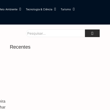
eio Ambiente
Tecnologia & Ciência
Turismo
Recentes
Famílias Brasileiras Perderam R$ 62,5 Bilhões
Para Bets Em 2025
7 de agosto de 2026
Mobilizações Levam Milei A Recuar Sobre Venda
De Terras A Estrangeiros
7 de agosto de 2026
Trump Assina Decreto Para Combater ‘turismo’
De Cidadania Por Nascimento
ira
7 de agosto de 2026
har