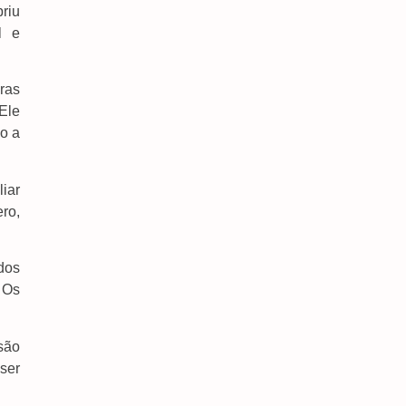
riu
l e
Polícia Federal Indicia 16 Pessoas Por Queda De
Avião Da Voepass
7 de agosto de 2026
ras
Inmet Emite Alerta De Vendaval E Tempestade
Ele
Em Dourados E Região Nesta Sexta-Feira E
o a
Sábado
7 de agosto de 2026
iar
PF Faz Operação Contra Fraude Na Obtenção De
Registro De CAC Em Dourados
ro,
7 de agosto de 2026
Internacional E Vitória Garantiram As Últimas
dos
Vagas Das Quartas De Final Da Copa Do Brasil
 Os
7 de agosto de 2026
STF Suspende Julgamento Sobre Aplicação De
são
Norma Que Proíbe Jogos De Azar
7 de agosto de 2026
ser
Deputado Zé Teixeira Reúne Bancada Em