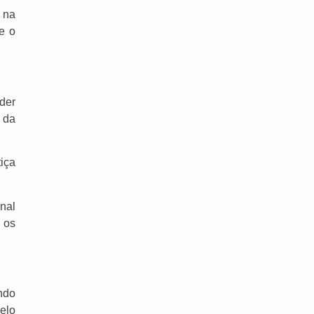
Dourados E Consolida Ações Conjuntas
 na
7 de agosto de 2026
e o
Prefeitura E Rede De Enfrentamento Alinham
Estratégias Para Ampliar Proteção Às Mulheres
6 de agosto de 2026
der
Obras Na MS-160 E MS-142 Devem Garantir
Segurança E Escoamento Da Safra
 da
6 de agosto de 2026
Cabral Denuncia Teto Comprometido Em Área
iça
Do Hospital Da Vida
6 de agosto de 2026
nal
 os
ndo
elo