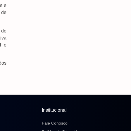
s e
 de
 de
iva
l e
dos
Institucional
Fale Conosco