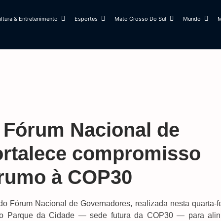
ltura & Entretenimento
Esportes
Mato Grosso Do Sul
Mundo
M
o Fórum Nacional de
ortalece compromisso
 rumo à COP30
o Fórum Nacional de Governadores, realizada nesta quarta-fe
 no Parque da Cidade — sede futura da COP30 — para alin