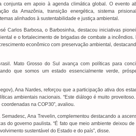
a conjunta em apoio à agenda climática global. O evento ab
ção da Amazônia, transição energética, sistema prisiona
 temas alinhados à sustentabilidade e justiça ambiental.
é Carlos Barbosa, o Barbosinha, destacou iniciativas pionei
tal e o fortalecimento de brigadas de combate a incêndios. 
ir crescimento econômico com preservação ambiental, destacand
asil. Mato Grosso do Sul avança com políticas para concil
trando que somos um estado essencialmente verde, próspe
egov), Ana Nardes, reforçou que a participação ativa dos esta
ticas ambientais nacionais. “Este diálogo é muito proveitoso.
o coordenadas na COP30”, avaliou.
da Semadesc, Ana Trevelin, complementou destacando a ascen
as do governo paulista. “É fato que meio ambiente deixou de 
olvimento sustentável do Estado e do país”, disse.