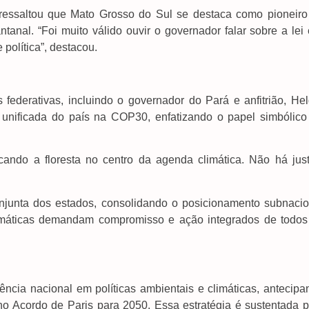
 ressaltou que Mato Grosso do Sul se destaca como pioneiro
anal. “Foi muito válido ouvir o governador falar sobre a lei 
política”, destacou.
federativas, incluindo o governador do Pará e anfitrião, Hel
 unificada do país na COP30, enfatizando o papel simbólico
ndo a floresta no centro da agenda climática. Não há just
njunta dos estados, consolidando o posicionamento subnacio
limáticas demandam compromisso e ação integrados de todos
cia nacional em políticas ambientais e climáticas, antecipa
no Acordo de Paris para 2050. Essa estratégia é sustentada p