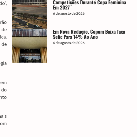
Competições Durante Copa Feminina
do”,
Em 2027
6 de agosto de 2026
irão
 de
Em Nova Redução, Copom Baixa Taxa
Selic Para 14% Ao Ano
ca.
6 de agosto de 2026
s de
ogia
 em
, do
ento
mais
com