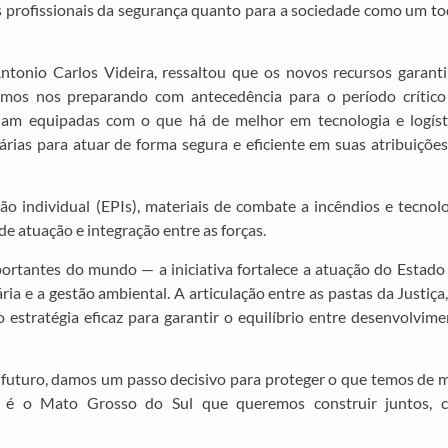
os profissionais da segurança quanto para a sociedade como um to
ntonio Carlos Videira, ressaltou que os novos recursos garant
amos nos preparando com antecedência para o período crítico
ejam equipadas com o que há de melhor em tecnologia e logísti
ias para atuar de forma segura e eficiente em suas atribuiçõe
 individual (EPIs), materiais de combate a incêndios e tecnol
 atuação e integração entre as forças.
rtantes do mundo — a iniciativa fortalece a atuação do Estado
ria e a gestão ambiental. A articulação entre as pastas da Justiça
stratégia eficaz para garantir o equilíbrio entre desenvolvim
de futuro, damos um passo decisivo para proteger o que temos de 
se é o Mato Grosso do Sul que queremos construir juntos, 