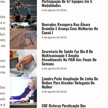
Participação De 67 Equipes Em 5
ento
Modalidades
6 de agosto de 2026
das
ra o
Dourados Recupera Rua Álvaro
Brandão E Avança Com Melhorias No
ntal
Canaã I
Sul.
6 de agosto de 2026
Dois
a no
Secretaria De Saúde Faz Dia D De
Multivacinação E Amplia
Atendimento No PAM Aos Finais De
 em
Semana
uras
6 de agosto de 2026
uma
Liandra Pede Ampliação De Linha De
Ônibus Para Atender Delegacia Da
Mulher
ções
6 de agosto de 2026
osso
pois
 e é
CBF Reforça Paralisação Das