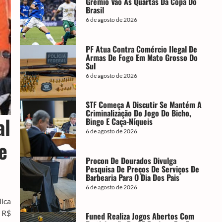
Grêmio Vão Às Quartas Da Copa Do
Brasil
6 de agosto de 2026
PF Atua Contra Comércio Ilegal De
Armas De Fogo Em Mato Grosso Do
Sul
6 de agosto de 2026
STF Começa A Discutir Se Mantém A
Criminalização Do Jogo Do Bicho,
al
Bingo E Caça-Níqueis
6 de agosto de 2026
e
Procon De Dourados Divulga
Pesquisa De Preços De Serviços De
Barbearia Para O Dia Dos Pais
6 de agosto de 2026
lica
e R$
Funed Realiza Jogos Abertos Com