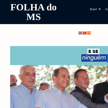
FOLHA do
Brasil
Cu
MS