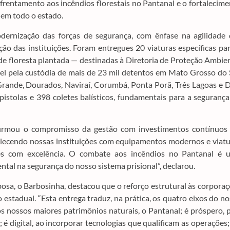
rentamento aos incêndios florestais no Pantanal e o fortalecim
 em todo o estado.
dernização das forças de segurança, com ênfase na agilidade 
ção das instituições. Foram entregues 20 viaturas específicas pa
de floresta plantada — destinadas à Diretoria de Proteção Ambie
ável pela custódia de mais de 23 mil detentos em Mato Grosso do 
Grande, Dourados, Naviraí, Corumbá, Ponta Porã, Três Lagoas e 
 pistolas e 398 coletes balísticos, fundamentais para a seguranç
afirmou o compromisso da gestão com investimentos contínuos
alecendo nossas instituições com equipamentos modernos e viat
s com excelência. O combate aos incêndios no Pantanal é 
tal na segurança do nosso sistema prisional”, declarou.
osa, o Barbosinha, destacou que o reforço estrutural às corpora
 estadual. “Esta entrega traduz, na prática, os quatro eixos do n
 nossos maiores patrimônios naturais, o Pantanal; é próspero, 
é digital, ao incorporar tecnologias que qualificam as operações;