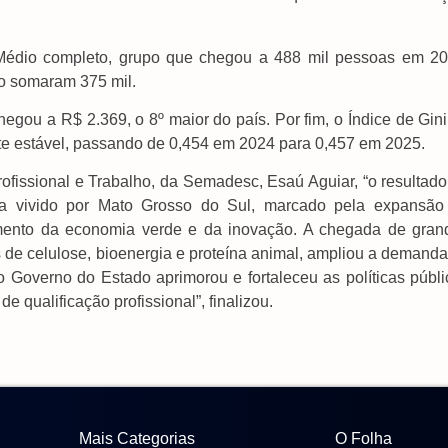
 Médio completo, grupo que chegou a 488 mil pessoas em 20
o somaram 375 mil.
egou a R$ 2.369, o 8º maior do país. Por fim, o Índice de Gin
te estável, passando de 0,454 em 2024 para 0,457 em 2025.
ofissional e Trabalho, da Semadesc, Esaú Aguiar, “o resultado
a vivido por Mato Grosso do Sul, marcado pela expansão
ecimento da economia verde e da inovação. A chegada de gran
 de celulose, bioenergia e proteína animal, ampliou a demanda
o Governo do Estado aprimorou e fortaleceu as políticas públi
e qualificação profissional”, finalizou.
Mais Categorias
O Folha