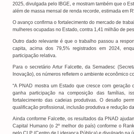
2025, divulgada pelo IBGE, e mostram também que o Esta
além de massa mensal de renda recorde, estimada em R$
O avanço confirma o fortalecimento do mercado de trab
mulheres ocupadas no Estado, contra 1,41 milhão de pes
Outro dado relevante é que o trabalho passou a respon
capita, acima dos 79,5% registrados em 2024, enqu
participação relativa.
Para o secretário Artur Falcette, da Semadesc (Secre
Inovação), os números refletem o ambiente econômico co
“A PNAD mostra um Estado que cresce com geração de
ganha participação na composição das famílias, is
fortalecimento das cadeias produtivas. O desafio pe
qualificação profissional, inclusão produtiva e redução d
Ainda conforme Falcette, os resultados da PNAD ajudam
Capital Humano (o 2º melhor do país) conforme o Rank
pelo CLP (Centro de Liderança Pública) e divulgado na 