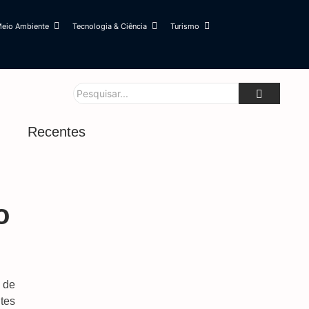
eio Ambiente
Tecnologia & Ciência
Turismo
Recentes
Prefeitura E Rede De Enfrentamento Alinham
Estratégias Para Ampliar Proteção Às Mulheres
6 de agosto de 2026
o
Obras Na MS-160 E MS-142 Devem Garantir
Segurança E Escoamento Da Safra
6 de agosto de 2026
Cabral Denuncia Teto Comprometido Em Área
Do Hospital Da Vida
 de
6 de agosto de 2026
tes