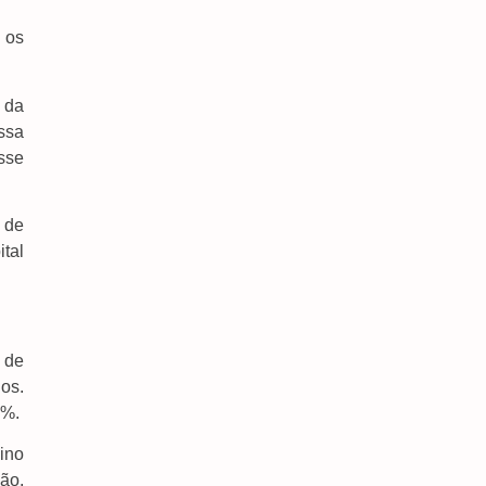
Na Copa Do Brasil
6 de agosto de 2026
 os
Maiores Campeões, Cruzeiro E Grêmio Vão Às
Quartas Da Copa Do Brasil
 da
6 de agosto de 2026
ssa
PF Atua Contra Comércio Ilegal De Armas De
sse
Fogo Em Mato Grosso Do Sul
6 de agosto de 2026
 de
STF Começa A Discutir Se Mantém A
tal
Criminalização Do Jogo Do Bicho, Bingo E Caça-
Níqueis
6 de agosto de 2026
 de
os.
2%.
ino
ão,