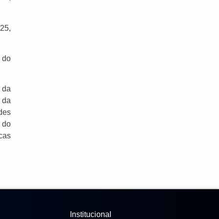
25,
i do
 da
 da
des
 do
cas
Institucional