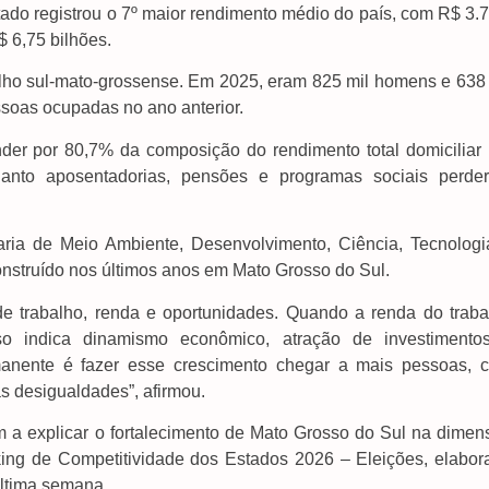
do registrou o 7º maior rendimento médio do país, com R$ 3.7
 6,75 bilhões.
alho sul-mato-grossense. Em 2025, eram 825 mil homens e 638 
soas ocupadas no ano anterior.
der por 80,7% da composição do rendimento total domiciliar 
anto aposentadorias, pensões e programas sociais perde
taria de Meio Ambiente, Desenvolvimento, Ciência, Tecnologi
nstruído nos últimos anos em Mato Grosso do Sul.
 trabalho, renda e oportunidades. Quando a renda do traba
so indica dinamismo econômico, atração de investimento
rmanente é fazer esse crescimento chegar a mais pessoas, 
as desigualdades”, afirmou.
 a explicar o fortalecimento de Mato Grosso do Sul na dimen
ing de Competitividade dos Estados 2026 – Eleições, elabor
última semana.