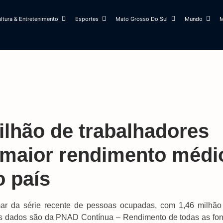
ltura & Entretenimento
Esportes
Mato Grosso Do Sul
Mundo
M
ilhão de trabalhadores
 maior rendimento médi
o país
r da série recente de pessoas ocupadas, com 1,46 milhão
Os dados são da PNAD Contínua – Rendimento de todas as fon