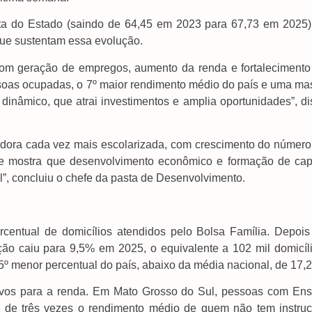
ota do Estado (saindo de 64,45 em 2023 para 67,73 em 2025)
 que sustentam essa evolução.
m geração de empregos, aumento da renda e fortalecimento
essoas ocupadas, o 7º maior rendimento médio do país e uma ma
inâmico, que atrai investimentos e amplia oportunidades”, di
ora cada vez mais escolarizada, com crescimento do número
e mostra que desenvolvimento econômico e formação de capi
, concluiu o chefe da pasta de Desenvolvimento.
entual de domicílios atendidos pelo Bolsa Família. Depois
ção caiu para 9,5% em 2025, o equivalente a 102 mil domicíli
º menor percentual do país, abaixo da média nacional, de 17,
ivos para a renda. Em Mato Grosso do Sul, pessoas com Ens
 de três vezes o rendimento médio de quem não tem instruç