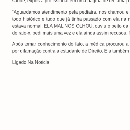
saúde, expôs a profissional em uma página de reclamaç
“Aguardamos atendimento pela pediatra, nos chamou e in
todo histórico e tudo que já tinha passado com ela n
estava normal, ELA MAL NOS OLHOU, ouviu o peito da m
de raio-x, pedi mais uma vez e ela ainda assim recusou, f
Após tomar conhecimento do fato, a médica procurou a D
por difamação contra a estudante de Direito. Ela também
Ligado Na Notícia