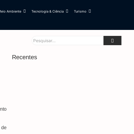
eio Ambiente
Tecnologia & Ciência
Turismo
Recentes
Forças De Segurança Conhecem Sistema Que
Protege Mulheres Em Situação De Risco
7 de agosto de 2026
Mega-Sena Poderá Pagar R$ 165 Milhões No
Domingo
7 de agosto de 2026
nto
Saiba Quando Será O Recesso De Fim De Ano
Para Servidores Públicos
7 de agosto de 2026
 de