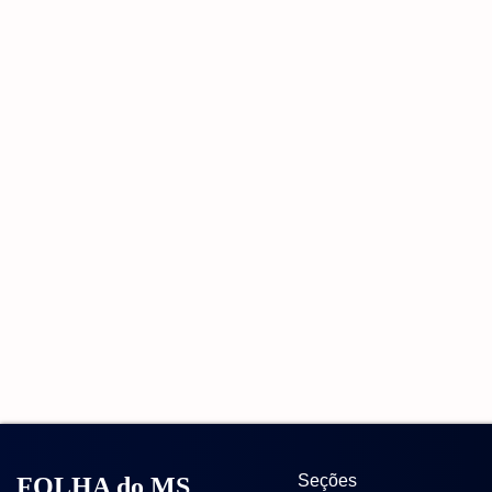
Seções
FOLHA do MS