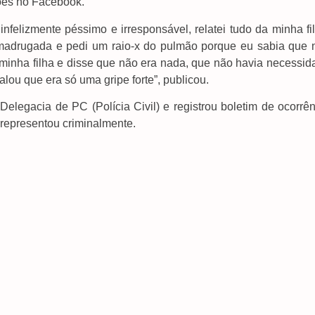
ões no Facebook.
felizmente péssimo e irresponsável, relatei tudo da minha fil
a madrugada e pedi um raio-x do pulmão porque eu sabia que 
inha filha e disse que não era nada, que não havia necessid
alou que era só uma gripe forte”, publicou.
elegacia de PC (Polícia Civil) e registrou boletim de ocorrên
 representou criminalmente.