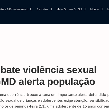
ltura & Entretenimento
Esportes
Mato Grosso Do Sul
Mundo
M
bate violência sexual
 GMD alerta população
ma ocorrência trouxe à tona um importante alerta defendido p
 sexual de crianças e adolescentes exige atenção, sensibilida
 noite de segunda-feira (11), uma adolescente de 15 anos conse