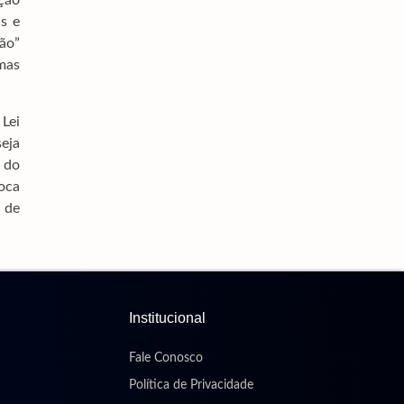
ção
as e
ção”
mas
 Lei
eja
l do
roca
 de
Institucional
Fale Conosco
Política de Privacidade