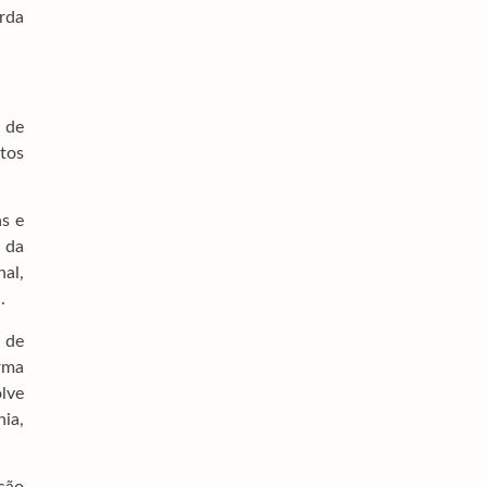
Brenner Dá Show, E Vasco Elimina O Fluminense
rda
Na Copa Do Brasil
6 de agosto de 2026
Maiores Campeões, Cruzeiro E Grêmio Vão Às
Quartas Da Copa Do Brasil
 de
6 de agosto de 2026
itos
PF Atua Contra Comércio Ilegal De Armas De
Fogo Em Mato Grosso Do Sul
as e
6 de agosto de 2026
 da
STF Começa A Discutir Se Mantém A
nal,
Criminalização Do Jogo Do Bicho, Bingo E Caça-
.
Níqueis
6 de agosto de 2026
s de
orma
olve
nia,