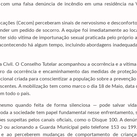
o com uma falsa denúncia de incêndio em uma residência na V
cações (Cecom) perceberam sinais de nervosismo e desconforto
nder um pedido de socorro. A equipe foi imediatamente ao loca
ter sido vítima de importunação sexual praticada pelo próprio 
 acontecendo há algum tempo, incluindo abordagens inadequada
 Civil. O Conselho Tutelar acompanhou a ocorrência e a vítima
stro da ocorrência e encaminhamento das medidas de proteção
ional criada para conscientizar a população sobre a prevenção
escentes. A mobilização tem como marco o dia 18 de Maio, data
em todo o país.
smo quando feita de forma silenciosa — pode salvar vida
 toda a sociedade tem papel fundamental nesse enfrentamento, 
ções suspeitas pelos canais oficiais, como o Disque 100. A denú
190 ou acionando a Guarda Municipal pelo telefone 153 ou 199.
os e ao perceberem mudanças de comportamento de criança