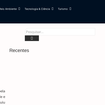
eio Ambiente
Tecnologia & Ciência
Turismo
Recentes
Prefeitura E Rede De Enfrentamento Alinham
Estratégias Para Ampliar Proteção Às Mulheres
6 de agosto de 2026
Obras Na MS-160 E MS-142 Devem Garantir
Segurança E Escoamento Da Safra
6 de agosto de 2026
ela
Cabral Denuncia Teto Comprometido Em Área
de e
Do Hospital Da Vida
guiu
6 de agosto de 2026