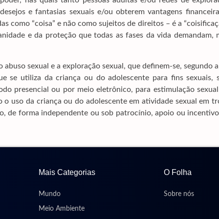
 poder, nas quais tanto pessoas adultas e/ou redes de explora
 desejos e fantasias sexuais e/ou obterem vantagens financeir
as como “coisa” e não como sujeitos de direitos – é a “coisifica
manidade e da proteção que todas as fases da vida demandam, 
 o abuso sexual e a exploração sexual, que definem-se, segundo a
se utiliza da criança ou do adolescente para fins sexuais, s
odo presencial ou por meio eletrônico, para estimulação sexua
o o uso da criança ou do adolescente em atividade sexual em t
 de forma independente ou sob patrocínio, apoio ou incentivo
Mais Categorias
O Folha
Mundo
Sobre nós
Meio Ambiente