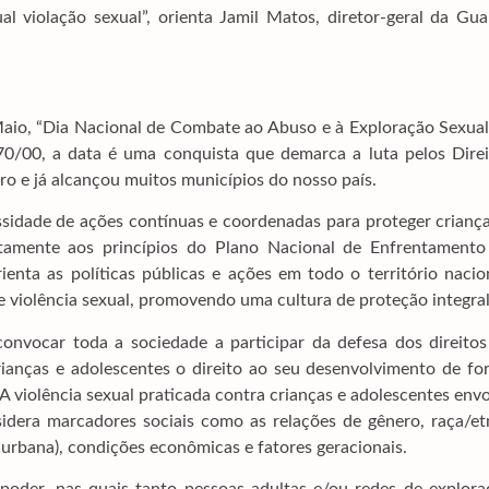
l violação sexual”, orienta Jamil Matos, diretor-geral da Gua
Maio, “Dia Nacional de Combate ao Abuso e à Exploração Sexual
.970/00, a data é uma conquista que demarca a luta pelos Dire
ro e já alcançou muitos municípios do nosso país.
cessidade de ações contínuas e coordenadas para proteger crianç
retamente aos princípios do Plano Nacional de Enfrentamento
enta as políticas públicas e ações em todo o território nacio
e violência sexual, promovendo uma cultura de proteção integral
 convocar toda a sociedade a participar da defesa dos direito
crianças e adolescentes o direito ao seu desenvolvimento de f
 A violência sexual praticada contra crianças e adolescentes env
sidera marcadores sociais como as relações de gênero, raça/et
ou urbana), condições econômicas e fatores geracionais.