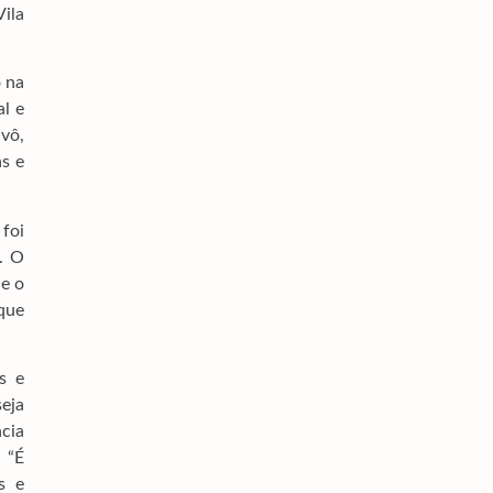
ila
Dourados Lança Campeonato Estadual De
Bandas E Fanfarras E Vai Receber 30 Municípios
 na
6 de agosto de 2026
l e
Pedro Pepa Solicita Faixas Elevadas Em Escolas,
avô,
Ceims E Unidades De Saúde
s e
6 de agosto de 2026
Nota Oficial Acidente Samu
 foi
6 de agosto de 2026
. O
 e o
Yuri Solicita Ponto De Ônibus Coberto E Mais
Linhas Para O Hospital Regional
 que
6 de agosto de 2026
Brasil Rebaixa Relação Com Argentina Após
s e
Novos Insultos De Milei
seja
6 de agosto de 2026
ncia
 “É
s e