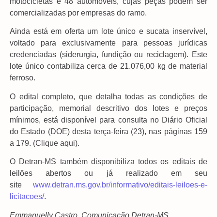
motocicletas e 48 automóveis, cujas peças podem ser
comercializadas por empresas do ramo.
Ainda está em oferta um lote único e sucata inservível,
voltado para exclusivamente para pessoas jurídicas
credenciadas (siderurgia, fundição ou reciclagem). Este
lote único contabiliza cerca de 21.076,00 kg de material
ferroso.
O edital completo, que detalha todas as condições de
participação, memorial descritivo dos lotes e preços
mínimos, está disponível para consulta no Diário Oficial
do Estado (DOE) desta terça-feira (23), nas páginas 159
a 179. (Clique aqui).
O Detran-MS também disponibiliza todos os editais de
leilões abertos ou já realizado em seu
site
www.detran.ms.gov.br/informativo/editais-leiloes-e-
licitacoes/
.
Emmanuelly Castro, Comunicação Detran-MS