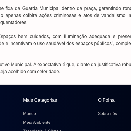
se fixa da Guarda Municipal dentro da praça, garantindo ron
ão apenas coibirá ações criminosas e atos de vandalismo, 
equentadores.
Espaços bem cuidados, com iluminação adequada e prese
ade e incentivam o uso saudável dos espaços públicos”, comple
vo Municipal. A expectativa é que, diante da justificativa rob
eja acolhido com celeridade.
Mais Categorias
O Folha
Mundo
Sobre nós
Meio Ambiente
Tecnologia & Ciência