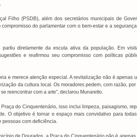
.
çal Filho (PSDB), além dos secretários municipais de Gover
o compromisso do parlamentar com o bem-estar e a segurança
o partiu diretamente da escuta ativa da população. Em visit
 sugestões e reafirmou seu compromisso com políticas públi
ria e merece atenção especial. A revitalização não é apenas 
orização da cultura local. Os moradores pedem, com razão, por
se reencontrar com a arte”, declarou Munaretto.
Praça do Cinquentenário, isso inclui limpeza, paisagismo, rep
de. O objetivo é tornar o espaço mais convidativo para todas
 e pessoas com deficiência.
nicípio de Dourados, a Praça do Cinquentenário não é apenas