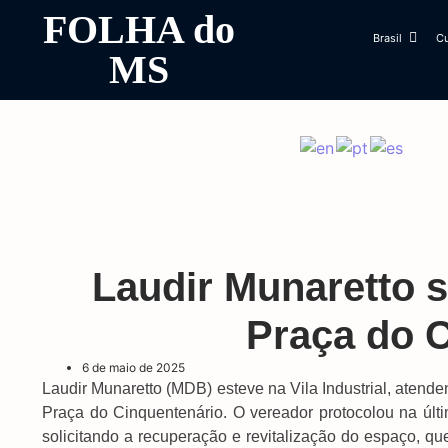
FOLHA do
Brasil
Cu
MS
Laudir Munaretto so
Praça do 
6 de maio de 2025
Laudir Munaretto (MDB) esteve na Vila Industrial, atend
Praça do Cinquentenário. O vereador protocolou na últi
solicitando a recuperação e revitalização do espaço, q