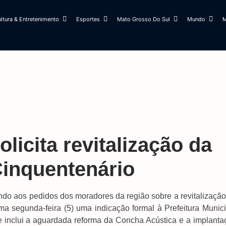
ltura & Entretenimento
Esportes
Mato Grosso Do Sul
Mundo
M
licita revitalização da
Cinquentenário
endo aos pedidos dos moradores da região sobre a revitalizaçã
ma segunda-feira (5) uma indicação formal à Prefeitura Munici
ue inclui a aguardada reforma da Concha Acústica e a implanta