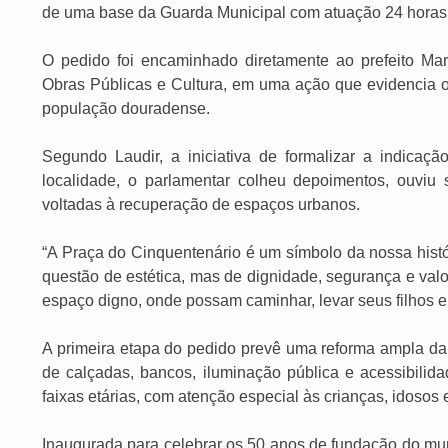
de uma base da Guarda Municipal com atuação 24 horas
O pedido foi encaminhado diretamente ao prefeito Mar
Obras Públicas e Cultura, em uma ação que evidencia 
população douradense.
Segundo Laudir, a iniciativa de formalizar a indicaçã
localidade, o parlamentar colheu depoimentos, ouviu
voltadas à recuperação de espaços urbanos.
“A Praça do Cinquentenário é um símbolo da nossa histó
questão de estética, mas de dignidade, segurança e val
espaço digno, onde possam caminhar, levar seus filhos e 
A primeira etapa do pedido prevê uma reforma ampla da 
de calçadas, bancos, iluminação pública e acessibilida
faixas etárias, com atenção especial às crianças, idosos
Inaugurada para celebrar os 50 anos de fundação do mu