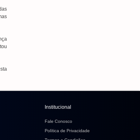
das
mas
nça
tou
usta
Institucional
Fale Conosco
Política de Privacidade
Termos e Condições