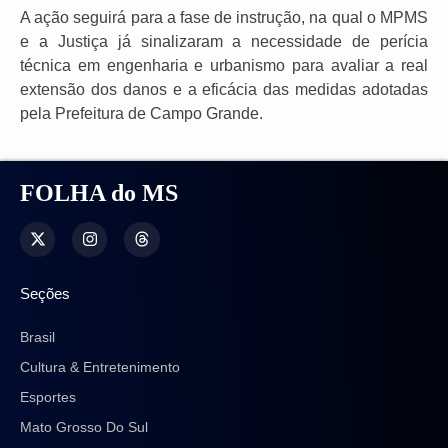
A ação seguirá para a fase de instrução, na qual o MPMS
e a Justiça já sinalizaram a necessidade de perícia
técnica em engenharia e urbanismo para avaliar a real
extensão dos danos e a eficácia das medidas adotadas
pela Prefeitura de Campo Grande.
FOLHA do MS
Seções
Brasil
Cultura & Entretenimento
Esportes
Mato Grosso Do Sul